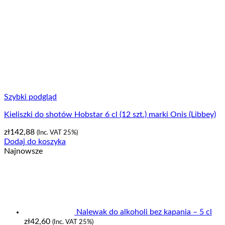
Szybki podgląd
Kieliszki do shotów Hobstar 6 cl (12 szt.) marki Onis (Libbey)
zł
142,88
(Inc. VAT 25%)
Dodaj do koszyka
Najnowsze
Nalewak do alkoholi bez kapania – 5 cl
zł
42,60
(Inc. VAT 25%)