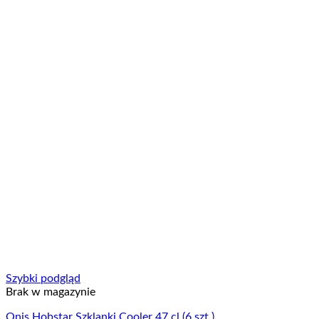
Szybki podgląd
Brak w magazynie
Onis Hobstar Szklanki Cooler 47 cl (6 szt.)