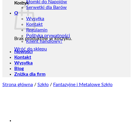
Słomki do Napojów
Koszyk
Serwetki dla Barów
O
Wysyłka
Kontakt
Regulamin
Polityka prywatności
Brak produktów w koszyku.
Klient handlowy?
Wróć do sklepu
Nowości
Kontakt
Wysyłka
Blog
Zniżka dla firm
Strona główna
/
Szkło
/
Fantazyjne i Metalowe Szkło