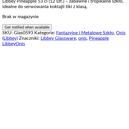
Libbey Pineapple 53 cl (12 szt.) – zabawne i tropikalne szkło,
idealne do serwowania koktajli tiki z klasą.
Brak w magazynie
SKU:
Glas0593
Kategorie:
Fantazyjne i Metalowe Szkło
,
Onis
(Libbey)
Znaczniki:
Libbey Glassware
,
onis
,
Pineapple
Libbey
Onis