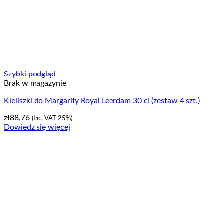
Szybki podgląd
Brak w magazynie
Kieliszki do Margarity Royal Leerdam 30 cl (zestaw 4 szt.)
zł
88,76
(Inc. VAT 25%)
Dowiedz się więcej