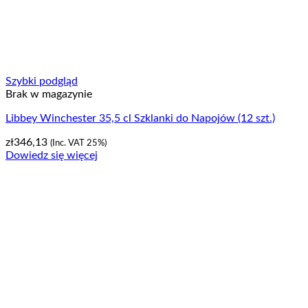
Szybki podgląd
Brak w magazynie
Libbey Winchester 35,5 cl Szklanki do Napojów (12 szt.)
zł
346,13
(Inc. VAT 25%)
Dowiedz się więcej