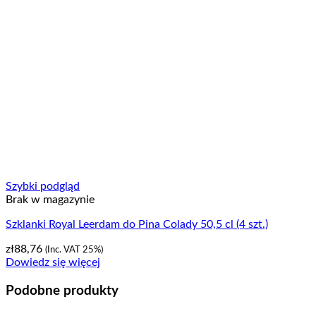
Szybki podgląd
Brak w magazynie
Szklanki Royal Leerdam do Pina Colady 50,5 cl (4 szt.)
zł
88,76
(Inc. VAT 25%)
Dowiedz się więcej
Podobne produkty