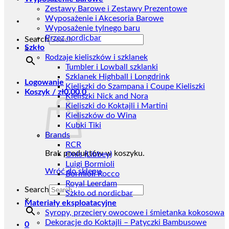
Zestawy Barowe i Zestawy Prezentowe
Wyposażenie i Akcesoria Barowe
Wyposażenie tylnego baru
Przez nordicbar
Search
Szkło
×
Rodzaje kieliszków i szklanek
Tumbler i Lowball szklanki
Szklanek Highball i Longdrink
Logowanie
Kieliszki do Szampana i Coupe Kieliszki
Koszyk /
zł
0,00
0
Kieliszki Nick and Nora
Kieliszki do Koktajli i Martini
Kieliszków do Wina
Kubki Tiki
Brands
RCR
Brak produktów w koszyku.
Onis (Libbey)
Luigi Bormioli
Wróć do sklepu
Bormioli Rocco
Royal Leerdam
Search
Szkło od nordicbar
×
Materiały eksploatacyjne
Syropy, przeciery owocowe i śmietanka kokosowa
Dekoracje do Koktajli – Patyczki Bambusowe
0