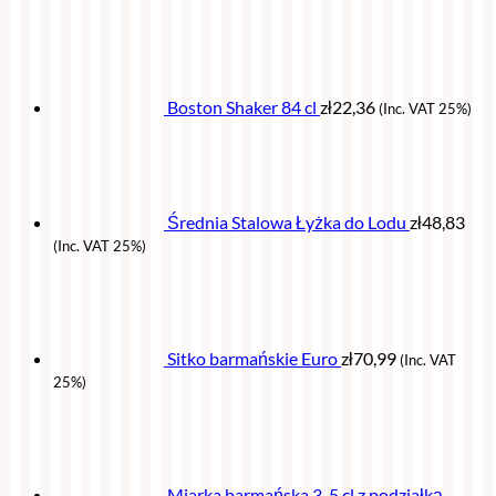
Boston Shaker 84 cl
zł
22,36
(Inc. VAT 25%)
Średnia Stalowa Łyżka do Lodu
zł
48,83
(Inc. VAT 25%)
Sitko barmańskie Euro
zł
70,99
(Inc. VAT
25%)
Miarka barmańska 3-5 cl z podziałką