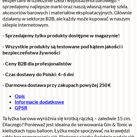
ekspertami w dziedzinie szkła i wyposażenia barowego –
sprzedajemy najlepsze marki oraz naszą własną markę szkła,
akcesoriów barowych i materiałów eksploatacyjnych. Głównie
działamy w sektorze B2B, ale każdy może kupować w naszym
sklepie internetowym.
- Sprzedajemy tylko produkty dostępne w magazynie!
- Wszystkie produkty są testowane pod kątem jakości i
bezpieczeństwa żywności
- Ceny B2B dla profesjonalistów
- Czas dostawy do Polski: 4–6 dni
- Darmowa dostawa przy zakupach powyżej 250 €
Opis
Informacje dodatkowe
GPSR
Ta łyżka barowa wyróżnia się krótką rączką – zaledwie 15 cm.
Dlaczego? Ponieważ jest idealna do serwowania Gin & Tonic w
kieliszkach typu balloon. Łyżka może spoczywać na krawędzi
szkła bez przewracania się. Skręcona rączka świetnie nadaje się