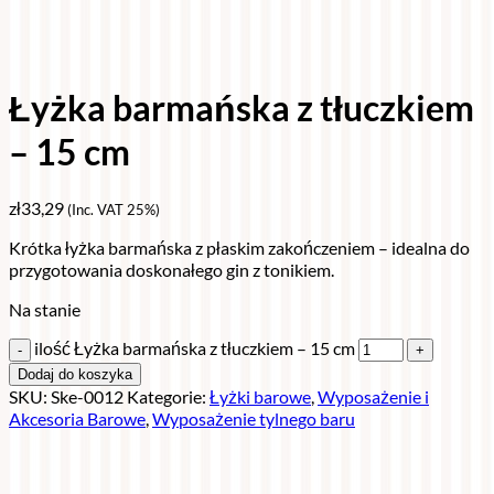
Łyżka barmańska z tłuczkiem
– 15 cm
zł
33,29
(Inc. VAT 25%)
Krótka łyżka barmańska z płaskim zakończeniem – idealna do
przygotowania doskonałego gin z tonikiem.
Na stanie
ilość Łyżka barmańska z tłuczkiem – 15 cm
Dodaj do koszyka
SKU:
Ske-0012
Kategorie:
Łyżki barowe
,
Wyposażenie i
Akcesoria Barowe
,
Wyposażenie tylnego baru