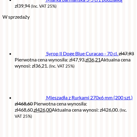
zł
39,94
(Inc. VAT 25%)
W sprzedaży
Syrop Il Doge Blue Curacao - 70 cl.
zł
47,93
Pierwotna cena wynosiła: zł47,93.
zł
36,21
Aktualna cena
wynosi: zł36,21.
(Inc. VAT 25%)
Mieszadła z Rurkami 270x6 mm (200 szt.)
zł
468,60
Pierwotna cena wynosiła:
zł468,60.
zł
426,00
Aktualna cena wynosi: zł426,00.
(Inc.
VAT 25%)