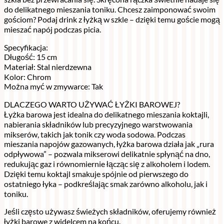
do delikatnego mieszania toniku. Chcesz zaimponować swoim
gościom? Podaj drink z łyżką w szkle – dzięki temu goście mogą
mieszać napój podczas picia.
Specyfikacja:
Długość: 15 cm
Materiał: Stal nierdzewna
Kolor: Chrom
Można myć w zmywarce: Tak
DLACZEGO WARTO UŻYWAĆ ŁYŻKI BAROWEJ?
Łyżka barowa jest idealna do delikatnego mieszania koktajli,
nabierania składników lub precyzyjnego warstwowania
mikserów, takich jak tonik czy woda sodowa. Podczas
mieszania napojów gazowanych, łyżka barowa działa jak „rura
odpływowa” – pozwala mikserowi delikatnie spłynąć na dno,
redukując gaz i równomiernie łącząc się z alkoholem i lodem.
Dzięki temu koktajl smakuje spójnie od pierwszego do
ostatniego łyka – podkreślając smak zarówno alkoholu, jak i
toniku.
Jeśli często używasz świeżych składników, oferujemy również
łyżki barowe z widelcem na końcu.