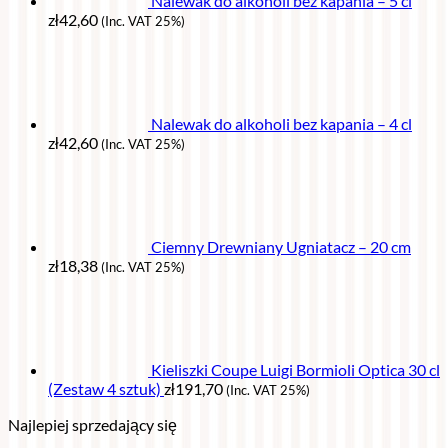
Nalewak do alkoholi bez kapania – 5 cl
zł
42,60
(Inc. VAT 25%)
Nalewak do alkoholi bez kapania – 4 cl
zł
42,60
(Inc. VAT 25%)
Ciemny Drewniany Ugniatacz – 20 cm
zł
18,38
(Inc. VAT 25%)
Kieliszki Coupe Luigi Bormioli Optica 30 cl
(Zestaw 4 sztuk)
zł
191,70
(Inc. VAT 25%)
Najlepiej sprzedający się