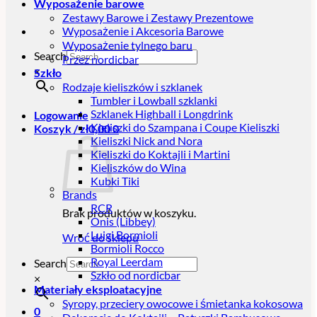
Wyposażenie barowe
Zestawy Barowe i Zestawy Prezentowe
Wyposażenie i Akcesoria Barowe
Wyposażenie tylnego baru
Search
Przez nordicbar
×
Szkło
Rodzaje kieliszków i szklanek
Tumbler i Lowball szklanki
Szklanek Highball i Longdrink
Logowanie
Kieliszki do Szampana i Coupe Kieliszki
Koszyk /
zł
0,00
0
Kieliszki Nick and Nora
Kieliszki do Koktajli i Martini
Kieliszków do Wina
Kubki Tiki
Brands
RCR
Brak produktów w koszyku.
Onis (Libbey)
Luigi Bormioli
Wróć do sklepu
Bormioli Rocco
Royal Leerdam
Search
Szkło od nordicbar
×
Materiały eksploatacyjne
Syropy, przeciery owocowe i śmietanka kokosowa
0