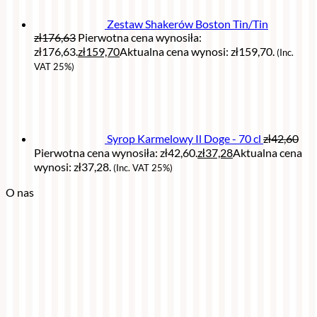
Zestaw Shakerów Boston Tin/Tin
zł
176,63
Pierwotna cena wynosiła:
zł176,63.
zł
159,70
Aktualna cena wynosi: zł159,70.
(Inc.
VAT 25%)
Syrop Karmelowy Il Doge - 70 cl
zł
42,60
Pierwotna cena wynosiła: zł42,60.
zł
37,28
Aktualna cena
wynosi: zł37,28.
(Inc. VAT 25%)
O nas