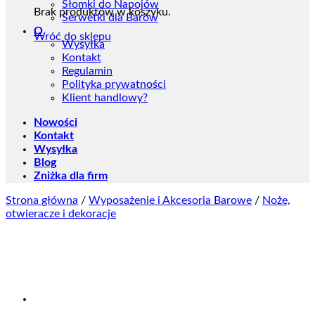
Słomki do Napojów
Brak produktów w koszyku.
Serwetki dla Barów
O
Wróć do sklepu
Wysyłka
Kontakt
Regulamin
Polityka prywatności
Klient handlowy?
Nowości
Kontakt
Wysyłka
Blog
Zniżka dla firm
Strona główna
/
Wyposażenie i Akcesoria Barowe
/
Noże,
otwieracze i dekoracje