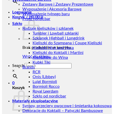
Zestawy Barowe i Zestawy Prezentowe
Wyposażenie i Akcesoria Barowe
Logowanie
Wyposażenie tylnego baru
Koszyk /
zł
0,00
0
Przez nordicbar
Szkło
Rodzaje kieliszków i szklanek
Tumbler i Lowball szklanki
Szklanek Highball i Longdrink
Kieliszki do Szampana i Coupe Kieliszki
Brak produktów w koszyku.
Kieliszki Nick and Nora
Kieliszki do Koktajli i Martini
Wróć do sklepu
Kieliszków do Wina
Kubki Tiki
Search
Brands
×
RCR
Onis (Libbey)
Luigi Bormioli
0
Bormioli Rocco
Koszyk
Royal Leerdam
Szkło od nordicbar
Materiały eksploatacyjne
Syropy, przeciery owocowe i śmietanka kokosowa
Dekoracje do Koktajli – Patyczki Bambusowe