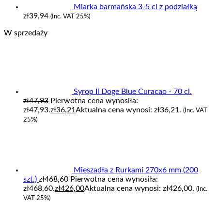
Miarka barmańska 3-5 cl z podziałką
zł
39,94
(Inc. VAT 25%)
W sprzedaży
Syrop Il Doge Blue Curacao - 70 cl.
zł
47,93
Pierwotna cena wynosiła:
zł47,93.
zł
36,21
Aktualna cena wynosi: zł36,21.
(Inc. VAT
25%)
Mieszadła z Rurkami 270x6 mm (200
szt.)
zł
468,60
Pierwotna cena wynosiła:
zł468,60.
zł
426,00
Aktualna cena wynosi: zł426,00.
(Inc.
VAT 25%)