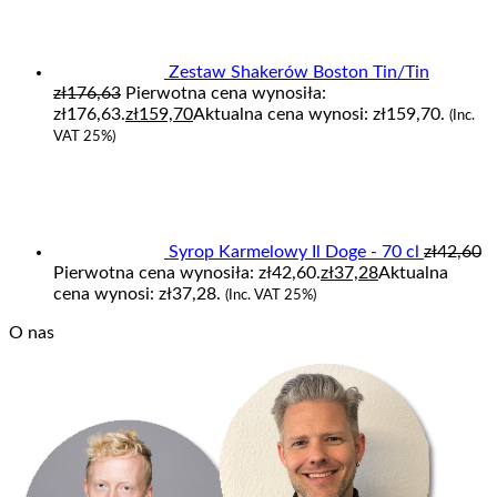
Zestaw Shakerów Boston Tin/Tin
zł
176,63
Pierwotna cena wynosiła:
zł176,63.
zł
159,70
Aktualna cena wynosi: zł159,70.
(Inc.
VAT 25%)
Syrop Karmelowy Il Doge - 70 cl
zł
42,60
Pierwotna cena wynosiła: zł42,60.
zł
37,28
Aktualna
cena wynosi: zł37,28.
(Inc. VAT 25%)
O nas