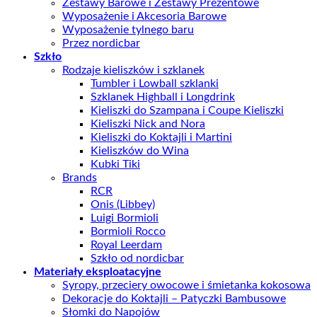
Zestawy Barowe i Zestawy Prezentowe
Wyposażenie i Akcesoria Barowe
Wyposażenie tylnego baru
Przez nordicbar
Szkło
Rodzaje kieliszków i szklanek
Tumbler i Lowball szklanki
Szklanek Highball i Longdrink
Kieliszki do Szampana i Coupe Kieliszki
Kieliszki Nick and Nora
Kieliszki do Koktajli i Martini
Kieliszków do Wina
Kubki Tiki
Brands
RCR
Onis (Libbey)
Luigi Bormioli
Bormioli Rocco
Royal Leerdam
Szkło od nordicbar
Materiały eksploatacyjne
Syropy, przeciery owocowe i śmietanka kokosowa
Dekoracje do Koktajli – Patyczki Bambusowe
Słomki do Napojów