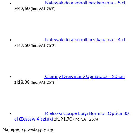
Nalewak do alkoholi bez kapania – 5 cl
zł
42,60
(Inc. VAT 25%)
Nalewak do alkoholi bez kapania – 4 cl
zł
42,60
(Inc. VAT 25%)
Ciemny Drewniany Ugniatacz – 20 cm
zł
18,38
(Inc. VAT 25%)
Kieliszki Coupe Luigi Bormioli Optica 30
cl (Zestaw 4 sztuk)
zł
191,70
(Inc. VAT 25%)
Najlepiej sprzedający się