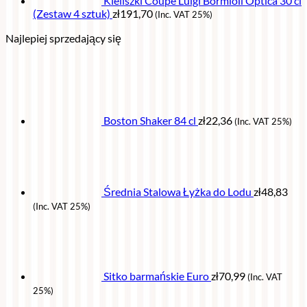
Kieliszki Coupe Luigi Bormioli Optica 30 cl
(Zestaw 4 sztuk)
zł
191,70
(Inc. VAT 25%)
Najlepiej sprzedający się
Boston Shaker 84 cl
zł
22,36
(Inc. VAT 25%)
Średnia Stalowa Łyżka do Lodu
zł
48,83
(Inc. VAT 25%)
Sitko barmańskie Euro
zł
70,99
(Inc. VAT
25%)