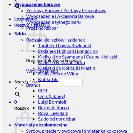
×
Wyposażenie barowe
Zestawy Barowe i Zestawy Prezentowe
Wyposażenie i Akcesoria Barowe
Logowanie
Wyposażenie tylnego baru
Koszyk /
zł
0,00
0
Przez nordicbar
Szkło
Rodzaje kieliszków i szklanek
Tumbler i Lowball szklanki
Szklanek Highball i Longdrink
Kieliszki do Szampana i Coupe Kieliszki
Brak produktów w koszyku.
Kieliszki Nick and Nora
Kieliszki do Koktajli i Martini
Wróć do sklepu
Kieliszków do Wina
Kubki Tiki
Search
Brands
×
RCR
Onis (Libbey)
Luigi Bormioli
0
Bormioli Rocco
Koszyk
Royal Leerdam
Szkło od nordicbar
Materiały eksploatacyjne
Syropy, przeciery owocowe i śmietanka kokosowa