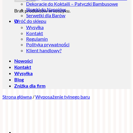
Dekoracje do Koktajli – Patyczki Bambusowe
Słomki do Napojów
Brak produktów w koszyku.
Serwetki dla Barów
Wróć do sklepu
O
Wysyłka
Kontakt
Regulamin
Polityka prywatności
Klient handlowy?
Nowości
Kontakt
Wysyłka
Blog
Zniżka dla firm
Strona główna
/
Wyposażenie tylnego baru