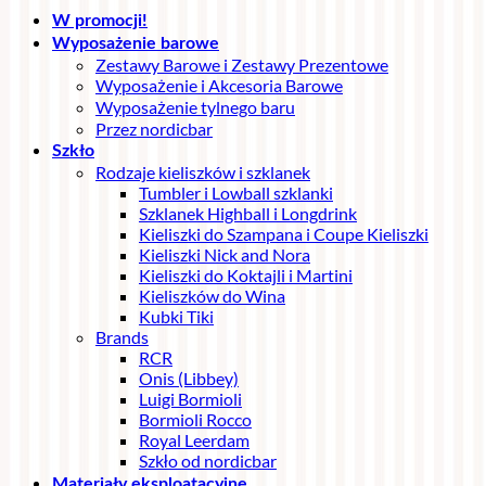
W promocji!
Wyposażenie barowe
Zestawy Barowe i Zestawy Prezentowe
Wyposażenie i Akcesoria Barowe
Wyposażenie tylnego baru
Przez nordicbar
Szkło
Rodzaje kieliszków i szklanek
Tumbler i Lowball szklanki
Szklanek Highball i Longdrink
Kieliszki do Szampana i Coupe Kieliszki
Kieliszki Nick and Nora
Kieliszki do Koktajli i Martini
Kieliszków do Wina
Kubki Tiki
Brands
RCR
Onis (Libbey)
Luigi Bormioli
Bormioli Rocco
Royal Leerdam
Szkło od nordicbar
Materiały eksploatacyjne