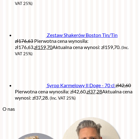
VAT 25%)
Zestaw Shakerów Boston Tin/Tin
zł
176,63
Pierwotna cena wynosiła:
zł176,63.
zł
159,70
Aktualna cena wynosi: zł159,70.
(Inc.
VAT 25%)
Syrop Karmelowy Il Doge - 70 cl
zł
42,60
Pierwotna cena wynosiła: zł42,60.
zł
37,28
Aktualna cena
wynosi: zł37,28.
(Inc. VAT 25%)
O nas