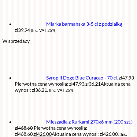
Miarka barmańska 3-5 cl z podziałką
zł
39,94
(Inc. VAT 25%)
W sprzedaży
Syrop Il Doge Blue Curacao - 70 cl.
zł
47,93
Pierwotna cena wynosiła: zł47,93.
zł
36,21
Aktualna cena
wynosi: zł36,21.
(Inc. VAT 25%)
Mieszadła z Rurkami 270x6 mm (200 szt.)
zł
468,60
Pierwotna cena wynosiła:
zł468,60.
zł
426,00
Aktualna cena wynosi: zł426,00.
(Inc.