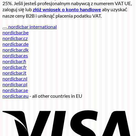
25%. Jeśli jesteś profesjonalnym nabywcą z numerem VAT UE,
zaloguj się lub
aby uzyskać
złóż wniosek o konto handlowe
nasze ceny B2B i uniknąć płacenia podatku VAT.
nordicbar international
nordicbar.be
nordicbar.cz
nordicbar.de
nordicbar.dk
nordicbar.es
nordicbar.fi
nordicbar.fr
nordicbar.it
nordicbar.nl
nordicbar.pl
nordicbar.se
nordicbar.eu
- all other countries in EU