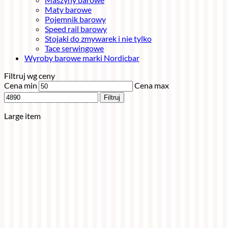
Maty barowe
Pojemnik barowy
Speed rail barowy
Stojaki do zmywarek i nie tylko
Tace serwingowe
Wyroby barowe marki Nordicbar
Filtruj wg ceny
Cena min
Cena max
Filtruj
Large item