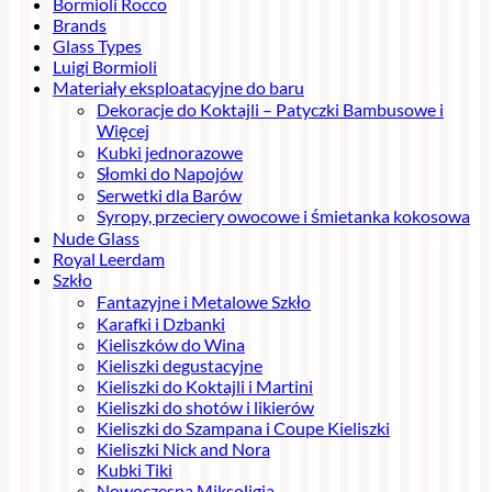
Bormioli Rocco
Brands
Glass Types
Luigi Bormioli
Materiały eksploatacyjne do baru
Dekoracje do Koktajli – Patyczki Bambusowe i
Więcej
Kubki jednorazowe
Słomki do Napojów
Serwetki dla Barów
Syropy, przeciery owocowe i śmietanka kokosowa
Nude Glass
Royal Leerdam
Szkło
Fantazyjne i Metalowe Szkło
Karafki i Dzbanki
Kieliszków do Wina
Kieliszki degustacyjne
Kieliszki do Koktajli i Martini
Kieliszki do shotów i likierów
Kieliszki do Szampana i Coupe Kieliszki
Kieliszki Nick and Nora
Kubki Tiki
Nowoczesna Miksoligia