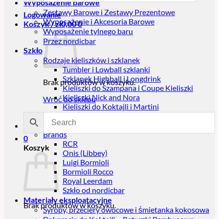
Wyposażenie barowe
Zestawy Barowe i Zestawy Prezentowe
Logowanie
Wyposażenie i Akcesoria Barowe
Koszyk /
zł
0,00
0
Wyposażenie tylnego baru
Przez nordicbar
Szkło
Rodzaje kieliszków i szklanek
Tumbler i Lowball szklanki
Szklanek Highball i Longdrink
Brak produktów w koszyku.
Kieliszki do Szampana i Coupe Kieliszki
Kieliszki Nick and Nora
Wróć do sklepu
Kieliszki do Koktajli i Martini
Kieliszków do Wina
Kubki Tiki
Brands
0
RCR
Koszyk
Onis (Libbey)
Luigi Bormioli
Bormioli Rocco
Royal Leerdam
Szkło od nordicbar
Materiały eksploatacyjne
Brak produktów w koszyku.
Syropy, przeciery owocowe i śmietanka kokosowa