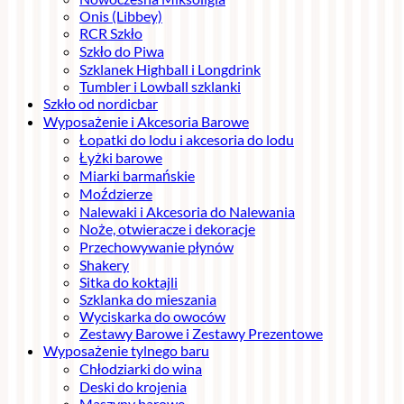
Onis (Libbey)
RCR Szkło
Szkło do Piwa
Szklanek Highball i Longdrink
Tumbler i Lowball szklanki
Szkło od nordicbar
Wyposażenie i Akcesoria Barowe
Łopatki do lodu i akcesoria do lodu
Łyżki barowe
Miarki barmańskie
Moździerze
Nalewaki i Akcesoria do Nalewania
Noże, otwieracze i dekoracje
Przechowywanie płynów
Shakery
Sitka do koktajli
Szklanka do mieszania
Wyciskarka do owoców
Zestawy Barowe i Zestawy Prezentowe
Wyposażenie tylnego baru
Chłodziarki do wina
Deski do krojenia
Maszyny barowe