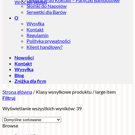
Dekoracje do Koktajli – Patyczki Bambusowe
Wróć do sklepu
Słomki do Napojów
Serwetki dla Barów
O
Wysyłka
Kontakt
Regulamin
Polityka prywatności
Klient handlowy?
Nowości
Kontakt
Wysyłka
Blog
Zniżka dla firm
Strona główna
/
Klasy wysyłkowe produktu
/
large item
Filtruj
Wyświetlanie wszystkich wyników: 39
Browse