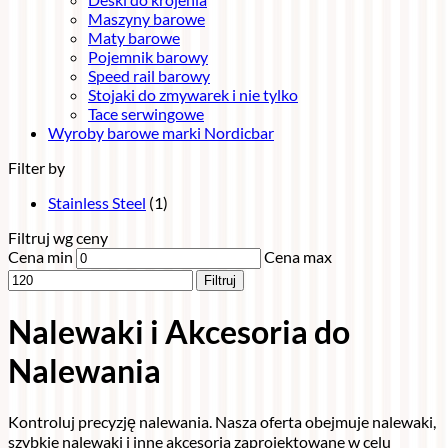
Maszyny barowe
Maty barowe
Pojemnik barowy
Speed rail barowy
Stojaki do zmywarek i nie tylko
Tace serwingowe
Wyroby barowe marki Nordicbar
Filter by
Stainless Steel
(1)
Filtruj wg ceny
Cena min
Cena max
Filtruj
Nalewaki i Akcesoria do
Nalewania
Kontroluj precyzję nalewania. Nasza oferta obejmuje nalewaki,
szybkie nalewaki i inne akcesoria zaprojektowane w celu