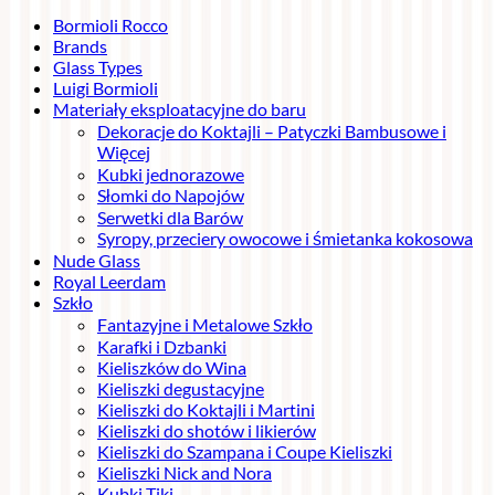
Bormioli Rocco
Brands
Glass Types
Luigi Bormioli
Materiały eksploatacyjne do baru
Dekoracje do Koktajli – Patyczki Bambusowe i
Więcej
Kubki jednorazowe
Słomki do Napojów
Serwetki dla Barów
Syropy, przeciery owocowe i śmietanka kokosowa
Nude Glass
Royal Leerdam
Szkło
Fantazyjne i Metalowe Szkło
Karafki i Dzbanki
Kieliszków do Wina
Kieliszki degustacyjne
Kieliszki do Koktajli i Martini
Kieliszki do shotów i likierów
Kieliszki do Szampana i Coupe Kieliszki
Kieliszki Nick and Nora
Kubki Tiki