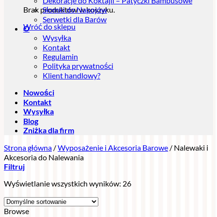
Dekoracje do Koktajli – Patyczki Bambusowe
Brak produktów w koszyku.
Słomki do Napojów
Serwetki dla Barów
Wróć do sklepu
O
Wysyłka
Kontakt
Regulamin
Polityka prywatności
Klient handlowy?
Nowości
Kontakt
Wysyłka
Blog
Zniżka dla firm
Strona główna
/
Wyposażenie i Akcesoria Barowe
/
Nalewaki i
Akcesoria do Nalewania
Filtruj
Wyświetlanie wszystkich wyników: 26
Browse