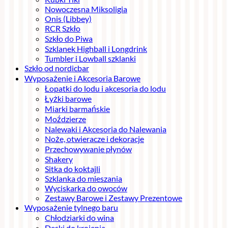
Nowoczesna Miksoligia
Onis (Libbey)
RCR Szkło
Szkło do Piwa
Szklanek Highball i Longdrink
Tumbler i Lowball szklanki
Szkło od nordicbar
Wyposażenie i Akcesoria Barowe
Łopatki do lodu i akcesoria do lodu
Łyżki barowe
Miarki barmańskie
Moździerze
Nalewaki i Akcesoria do Nalewania
Noże, otwieracze i dekoracje
Przechowywanie płynów
Shakery
Sitka do koktajli
Szklanka do mieszania
Wyciskarka do owoców
Zestawy Barowe i Zestawy Prezentowe
Wyposażenie tylnego baru
Chłodziarki do wina
Deski do krojenia