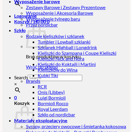
Wyposażenie barowe
Zestawy Barowe i Zestawy Prezentowe
Wyposażenie i Akcesoria Barowe
Logowanie
Wyposażenie tylnego baru
Koszyk /
zł
0,00
0
Przez nordicbar
Szkło
Rodzaje kieliszków i szklanek
Tumbler i Lowball szklanki
Szklanek Highball i Longdrink
Kieliszki do Szampana i Coupe Kieliszki
Brak produktów w koszyku.
Kieliszki Nick and Nora
Kieliszki do Koktajli i Martini
Wróć do sklepu
Kieliszków do Wina
Kubki Tiki
Search
Brands
×
RCR
Onis (Libbey)
0
Luigi Bormioli
Koszyk
Bormioli Rocco
Royal Leerdam
Szkło od nordicbar
Materiały eksploatacyjne
Syropy, przeciery owocowe i śmietanka kokosowa