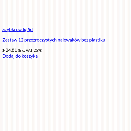
Szybki podgląd
Zestaw 12 przezroczystych nalewaków bez plastiku
zł
24,81
(Inc. VAT 25%)
Dodaj do koszyka