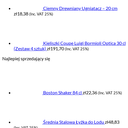
Ciemny Drewniany Ugniatacz – 20 cm
zł
18,38
(Inc. VAT 25%)
Kieliszki Coupe Luigi Bormioli Optica 30 cl
(Zestaw 4 sztuk)
zł
191,70
(Inc. VAT 25%)
Najlepiej sprzedający się
Boston Shaker 84 cl
zł
22,36
(Inc. VAT 25%)
Średnia Stalowa Łyżka do Lodu
zł
48,83
(Inc. VAT 25%)