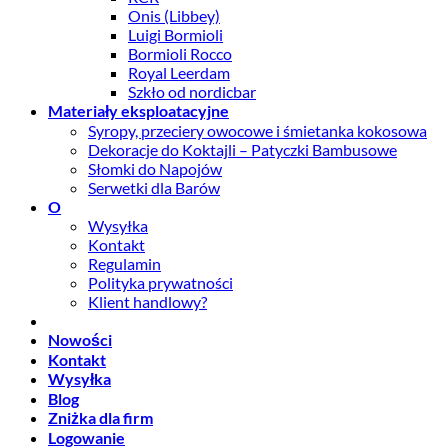
Onis (Libbey)
Luigi Bormioli
Bormioli Rocco
Royal Leerdam
Szkło od nordicbar
Materiały eksploatacyjne
Syropy, przeciery owocowe i śmietanka kokosowa
Dekoracje do Koktajli – Patyczki Bambusowe
Słomki do Napojów
Serwetki dla Barów
O
Wysyłka
Kontakt
Regulamin
Polityka prywatności
Klient handlowy?
Nowości
Kontakt
Wysyłka
Blog
Zniżka dla firm
Logowanie