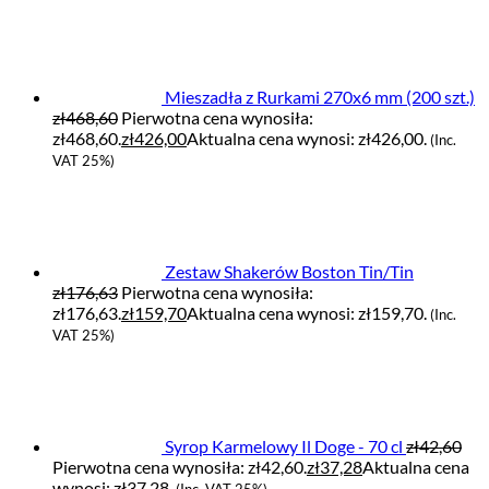
Mieszadła z Rurkami 270x6 mm (200 szt.)
zł
468,60
Pierwotna cena wynosiła:
zł468,60.
zł
426,00
Aktualna cena wynosi: zł426,00.
(Inc.
VAT 25%)
Zestaw Shakerów Boston Tin/Tin
zł
176,63
Pierwotna cena wynosiła:
zł176,63.
zł
159,70
Aktualna cena wynosi: zł159,70.
(Inc.
VAT 25%)
Syrop Karmelowy Il Doge - 70 cl
zł
42,60
Pierwotna cena wynosiła: zł42,60.
zł
37,28
Aktualna cena
wynosi: zł37,28.