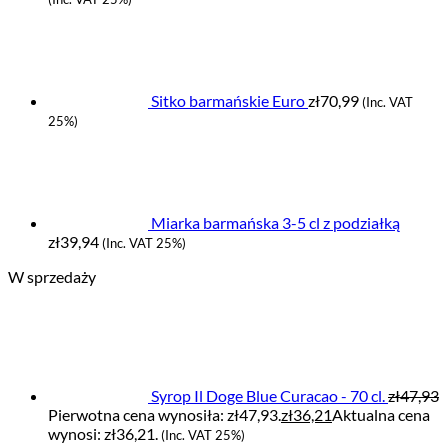
Sitko barmańskie Euro
zł
70,99
(Inc. VAT
25%)
Miarka barmańska 3-5 cl z podziałką
zł
39,94
(Inc. VAT 25%)
W sprzedaży
Syrop Il Doge Blue Curacao - 70 cl.
zł
47,93
Pierwotna cena wynosiła: zł47,93.
zł
36,21
Aktualna cena
wynosi: zł36,21.
(Inc. VAT 25%)