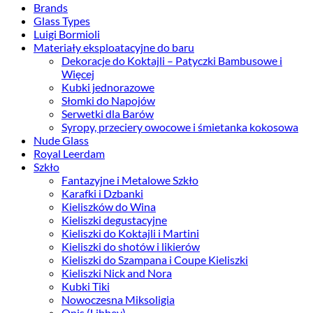
Brands
Glass Types
Luigi Bormioli
Materiały eksploatacyjne do baru
Dekoracje do Koktajli – Patyczki Bambusowe i
Więcej
Kubki jednorazowe
Słomki do Napojów
Serwetki dla Barów
Syropy, przeciery owocowe i śmietanka kokosowa
Nude Glass
Royal Leerdam
Szkło
Fantazyjne i Metalowe Szkło
Karafki i Dzbanki
Kieliszków do Wina
Kieliszki degustacyjne
Kieliszki do Koktajli i Martini
Kieliszki do shotów i likierów
Kieliszki do Szampana i Coupe Kieliszki
Kieliszki Nick and Nora
Kubki Tiki
Nowoczesna Miksoligia
Onis (Libbey)