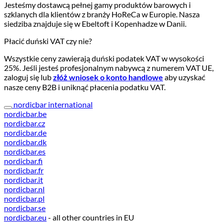
Jesteśmy dostawcą pełnej gamy produktów barowych i
szklanych dla klientów z branży HoReCa w Europie. Nasza
siedziba znajduje się w Ebeltoft i Kopenhadze w Danii.
Płacić duński VAT czy nie?
Wszystkie ceny zawierają duński podatek VAT w wysokości
25%. Jeśli jesteś profesjonalnym nabywcą z numerem VAT UE,
zaloguj się lub
złóż wniosek o konto handlowe
aby uzyskać
nasze ceny B2B i uniknąć płacenia podatku VAT.
nordicbar international
nordicbar.be
nordicbar.cz
nordicbar.de
nordicbar.dk
nordicbar.es
nordicbar.fi
nordicbar.fr
nordicbar.it
nordicbar.nl
nordicbar.pl
nordicbar.se
nordicbar.eu
- all other countries in EU