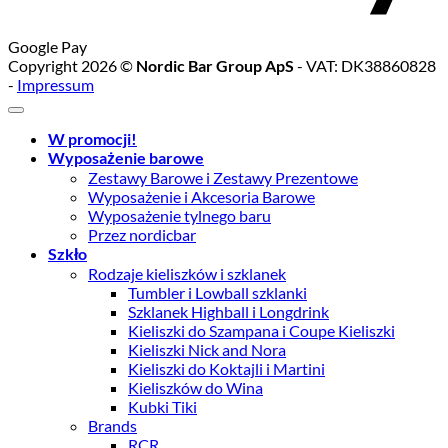
Google Pay
Copyright 2026 ©
Nordic Bar Group ApS
- VAT: DK38860828
-
Impressum
W promocji!
Wyposażenie barowe
Zestawy Barowe i Zestawy Prezentowe
Wyposażenie i Akcesoria Barowe
Wyposażenie tylnego baru
Przez nordicbar
Szkło
Rodzaje kieliszków i szklanek
Tumbler i Lowball szklanki
Szklanek Highball i Longdrink
Kieliszki do Szampana i Coupe Kieliszki
Kieliszki Nick and Nora
Kieliszki do Koktajli i Martini
Kieliszków do Wina
Kubki Tiki
Brands
RCR