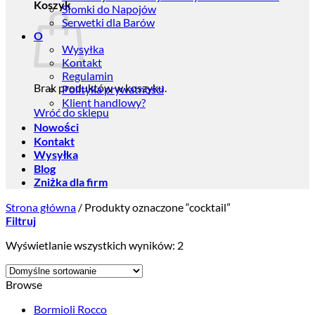
Koszyk
Słomki do Napojów
Serwetki dla Barów
O
Wysyłka
Kontakt
Regulamin
Brak produktów w koszyku.
Polityka prywatności
Klient handlowy?
Wróć do sklepu
Nowości
Kontakt
Wysyłka
Blog
Zniżka dla firm
Strona główna
/
Produkty oznaczone “cocktail”
Filtruj
Wyświetlanie wszystkich wyników: 2
Browse
Bormioli Rocco