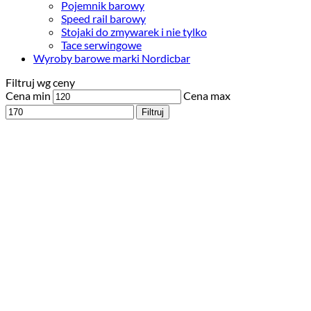
Pojemnik barowy
Speed rail barowy
Stojaki do zmywarek i nie tylko
Tace serwingowe
Wyroby barowe marki Nordicbar
Filtruj wg ceny
Cena min
Cena max
Filtruj