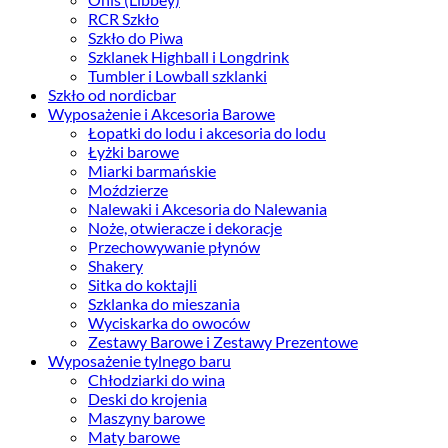
RCR Szkło
Szkło do Piwa
Szklanek Highball i Longdrink
Tumbler i Lowball szklanki
Szkło od nordicbar
Wyposażenie i Akcesoria Barowe
Łopatki do lodu i akcesoria do lodu
Łyżki barowe
Miarki barmańskie
Moździerze
Nalewaki i Akcesoria do Nalewania
Noże, otwieracze i dekoracje
Przechowywanie płynów
Shakery
Sitka do koktajli
Szklanka do mieszania
Wyciskarka do owoców
Zestawy Barowe i Zestawy Prezentowe
Wyposażenie tylnego baru
Chłodziarki do wina
Deski do krojenia
Maszyny barowe
Maty barowe