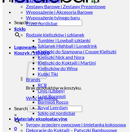
Wyposażenie barowe
Zestawy Barowe i Zestawy Prezentowe
Wyposażenie i Akcesoria Barowe
Wyposażenie tylnego baru
Search
Przez nordicbar
×
Szkło
Rodzaje kieliszków i szklanek
Tumbler i Lowball szklanki
Szklanek Highball i Longdrink
Logowanie
Kieliszki do Szampana i Coupe Kieliszki
Koszyk /
zł
0,00
0
Kieliszki Nick and Nora
Kieliszki do Koktajli i Martini
Kieliszków do Wina
Kubki Tiki
Brands
RCR
Brak produktów w koszyku.
Onis (Libbey)
Luigi Bormioli
Wróć do sklepu
Bormioli Rocco
Royal Leerdam
Search
Szkło od nordicbar
×
Materiały eksploatacyjne
Syropy, przeciery owocowe i śmietanka kokosowa
0
Dekoracje do Koktajli – Patyczki Bambusowe