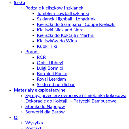
Szkło
Rodzaje kieliszków i szklanek
Tumbler i Lowball szklanki
Szklanek Highball i Longdrink
Kieliszki do Szampana i Coupe Kieliszki
Kieliszki Nick and Nora
Kieliszki do Koktajli i Martini
Kieliszków do Wina
Kubki Tiki
Brands
RCR
Onis (Libbey)
Luigi Bormioli
Bormioli Rocco
Royal Leerdam
Szkło od nordicbar
Materiały eksploatacyjne
Syropy, przeciery owocowe i śmietanka kokosowa
Dekoracje do Koktajli – Patyczki Bambusowe
Słomki do Napojów
Serwetki dla Barów
O
Wysyłka
Kontakt