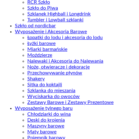
RCR Szkło
Szkło do Piwa
Szklanek Highball i Longdrink
Tumbler i Lowball szklanki
Szkło od nordicbar
Wyposażenie i Akcesoria Barowe
Łopatki do lodu i akcesoria do lodu
Łyżki barowe
Miarki barmańskie
Moździerze
Nalewaki i Akcesoria do Nalewania
Noże, otwieracze i dekoracje
Przechowywanie płynów
Shakery
Sitka do koktajli
Szklanka do mieszania
Wyciskarka do owoców
Zestawy Barowe i Zestawy Prezentowe
Wyposażenie tylnego baru
Chłodziarki do wina
Deski do krojenia
Maszyny barowe
Maty barowe
Pojemnik barowy