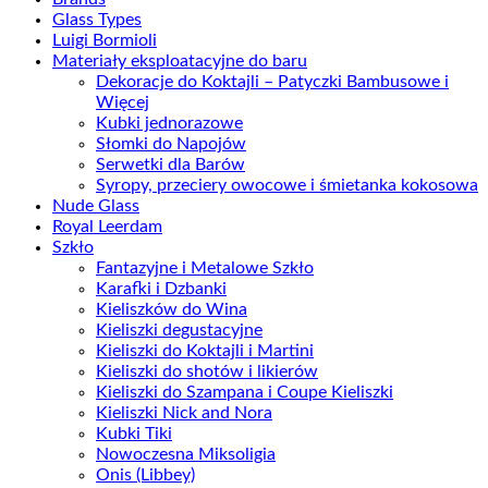
Glass Types
Luigi Bormioli
Materiały eksploatacyjne do baru
Dekoracje do Koktajli – Patyczki Bambusowe i
Więcej
Kubki jednorazowe
Słomki do Napojów
Serwetki dla Barów
Syropy, przeciery owocowe i śmietanka kokosowa
Nude Glass
Royal Leerdam
Szkło
Fantazyjne i Metalowe Szkło
Karafki i Dzbanki
Kieliszków do Wina
Kieliszki degustacyjne
Kieliszki do Koktajli i Martini
Kieliszki do shotów i likierów
Kieliszki do Szampana i Coupe Kieliszki
Kieliszki Nick and Nora
Kubki Tiki
Nowoczesna Miksoligia
Onis (Libbey)