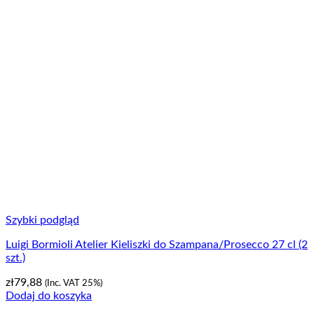
Szybki podgląd
Luigi Bormioli Atelier Kieliszki do Szampana/Prosecco 27 cl (2
szt.)
zł
79,88
(Inc. VAT 25%)
Dodaj do koszyka