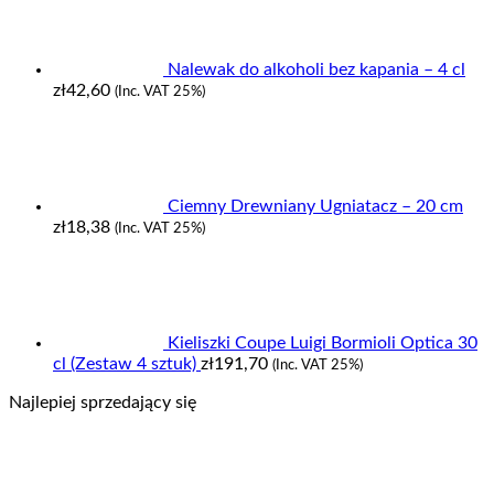
Nalewak do alkoholi bez kapania – 4 cl
zł
42,60
(Inc. VAT 25%)
Ciemny Drewniany Ugniatacz – 20 cm
zł
18,38
(Inc. VAT 25%)
Kieliszki Coupe Luigi Bormioli Optica 30
cl (Zestaw 4 sztuk)
zł
191,70
(Inc. VAT 25%)
Najlepiej sprzedający się