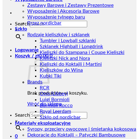
Zestawy Barowe i Zestawy Prezentowe
Wyposażenie i Akcesoria Barowe
Wyposażenie tylnego baru
Przez nordicbar
Search
Szkło
×
Rodzaje kieliszków i szklanek
Tumbler i Lowball szklanki
Szklanek Highball i Longdrink
Logowanie
Kieliszki do Szampana i Coupe Kieliszki
Koszyk /
zł
0,00
0
Kieliszki Nick and Nora
Kieliszki do Koktajli i Martini
Kieliszków do Wina
Kubki Tiki
Brands
RCR
Brak produktów w koszyku.
Onis (Libbey)
Luigi Bormioli
Wróć do sklepu
Bormioli Rocco
Royal Leerdam
Search
Szkło od nordicbar
×
Materiały eksploatacyjne
Syropy, przeciery owocowe i śmietanka kokosowa
Dekoracje do Koktajli – Patyczki Bambusowe
0