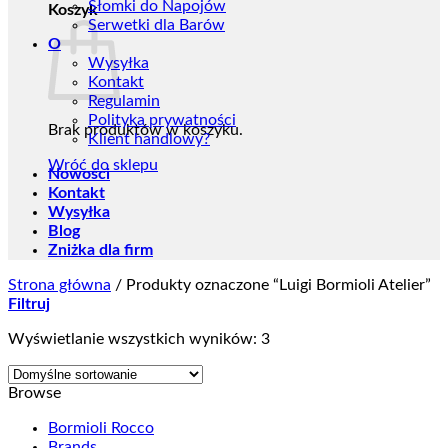
Słomki do Napojów
Koszyk
Serwetki dla Barów
O
Wysyłka
Kontakt
Regulamin
Polityka prywatności
Brak produktów w koszyku.
Klient handlowy?
Wróć do sklepu
Nowości
Kontakt
Wysyłka
Blog
Zniżka dla firm
Strona główna
/
Produkty oznaczone “Luigi Bormioli Atelier”
Filtruj
Wyświetlanie wszystkich wyników: 3
Browse
Bormioli Rocco
Brands