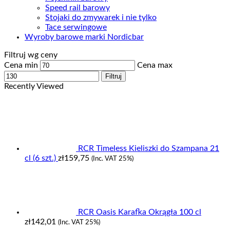
Speed rail barowy
Stojaki do zmywarek i nie tylko
Tace serwingowe
Wyroby barowe marki Nordicbar
Filtruj wg ceny
Cena min
Cena max
Filtruj
Recently Viewed
RCR Timeless Kieliszki do Szampana 21
cl (6 szt.)
zł
159,75
(Inc. VAT 25%)
RCR Oasis Karafka Okrągła 100 cl
zł
142,01
(Inc. VAT 25%)