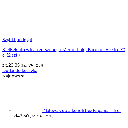
Szybki podgląd
Kieliszki do wina czerwonego Merlot Luigi Bormioli Atelier 70
cl (2 szt.)
zł
123,33
(Inc. VAT 25%)
Dodaj do koszyka
Najnowsze
Nalewak do alkoholi bez kapania – 5 cl
zł
42,60
(Inc. VAT 25%)