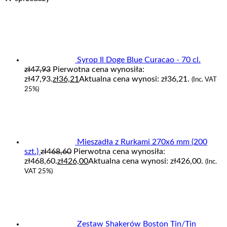
Syrop Il Doge Blue Curacao - 70 cl.
zł
47,93
Pierwotna cena wynosiła:
zł47,93.
zł
36,21
Aktualna cena wynosi: zł36,21.
(Inc. VAT
25%)
Mieszadła z Rurkami 270x6 mm (200
szt.)
zł
468,60
Pierwotna cena wynosiła:
zł468,60.
zł
426,00
Aktualna cena wynosi: zł426,00.
(Inc.
VAT 25%)
Zestaw Shakerów Boston Tin/Tin