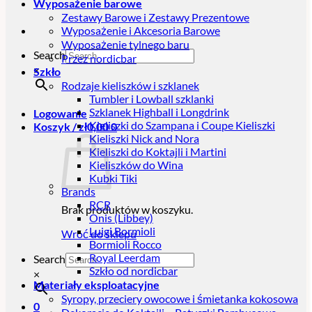
Wyposażenie barowe
Zestawy Barowe i Zestawy Prezentowe
Wyposażenie i Akcesoria Barowe
Wyposażenie tylnego baru
Search
Przez nordicbar
×
Szkło
Rodzaje kieliszków i szklanek
Tumbler i Lowball szklanki
Szklanek Highball i Longdrink
Logowanie
Kieliszki do Szampana i Coupe Kieliszki
Koszyk /
zł
0,00
0
Kieliszki Nick and Nora
Kieliszki do Koktajli i Martini
Kieliszków do Wina
Kubki Tiki
Brands
RCR
Brak produktów w koszyku.
Onis (Libbey)
Luigi Bormioli
Wróć do sklepu
Bormioli Rocco
Royal Leerdam
Search
Szkło od nordicbar
×
Materiały eksploatacyjne
Syropy, przeciery owocowe i śmietanka kokosowa
0