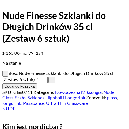
Nude Finesse Szklanki do
Długich Drinków 35 cl
(Zestaw 6 sztuk)
zł
165,08
(Inc. VAT 25%)
Na stanie
ilość Nude Finesse Szklanki do Długich Drinków 35 cl
(Zestaw 6 sztuk)
Dodaj do koszyka
SKU:
Glas0711
Kategorie:
Nowoczesna Miksoligia
,
Nude
Glass
,
Szkło
,
Szklanek Highball i Longdrink
Znaczniki:
glass
,
longdrink
,
Pasabahce
,
Ultra Thin Glassware
NUDE
Kim jest nordicbar?