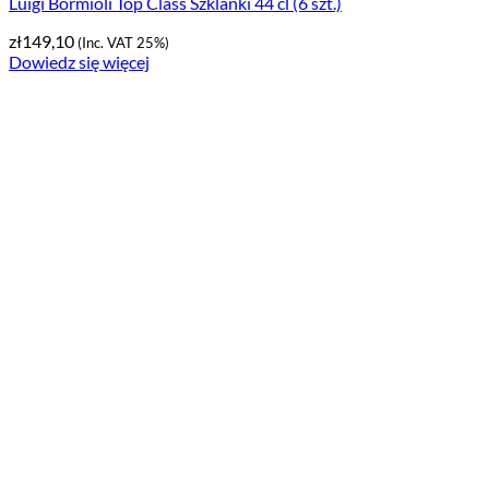
Luigi Bormioli Top Class Szklanki 44 cl (6 szt.)
zł
149,10
(Inc. VAT 25%)
Dowiedz się więcej