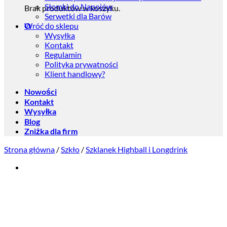
Słomki do Napojów
Brak produktów w koszyku.
Serwetki dla Barów
Wróć do sklepu
O
Wysyłka
Kontakt
Regulamin
Polityka prywatności
Klient handlowy?
Nowości
Kontakt
Wysyłka
Blog
Zniżka dla firm
Strona główna
/
Szkło
/
Szklanek Highball i Longdrink