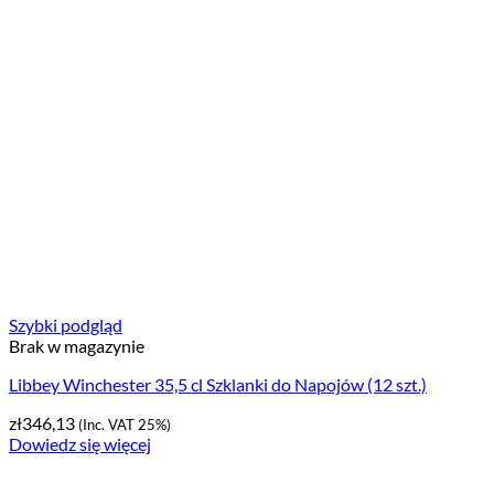
Szybki podgląd
Brak w magazynie
Libbey Winchester 35,5 cl Szklanki do Napojów (12 szt.)
zł
346,13
(Inc. VAT 25%)
Dowiedz się więcej