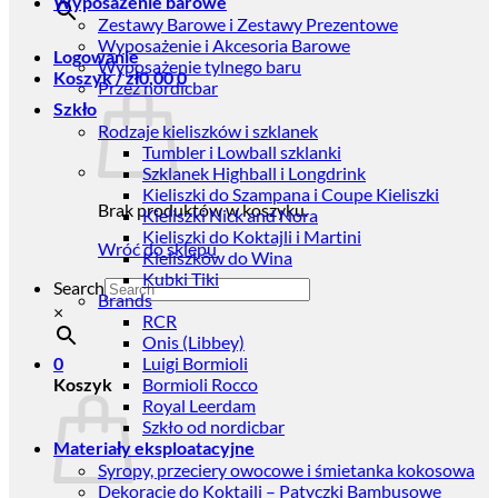
Wyposażenie barowe
Zestawy Barowe i Zestawy Prezentowe
Wyposażenie i Akcesoria Barowe
Logowanie
Wyposażenie tylnego baru
Koszyk /
zł
0,00
0
Przez nordicbar
Szkło
Rodzaje kieliszków i szklanek
Tumbler i Lowball szklanki
Szklanek Highball i Longdrink
Kieliszki do Szampana i Coupe Kieliszki
Brak produktów w koszyku.
Kieliszki Nick and Nora
Kieliszki do Koktajli i Martini
Wróć do sklepu
Kieliszków do Wina
Kubki Tiki
Search
Brands
×
RCR
Onis (Libbey)
0
Luigi Bormioli
Koszyk
Bormioli Rocco
Royal Leerdam
Szkło od nordicbar
Materiały eksploatacyjne
Syropy, przeciery owocowe i śmietanka kokosowa
Dekoracje do Koktajli – Patyczki Bambusowe