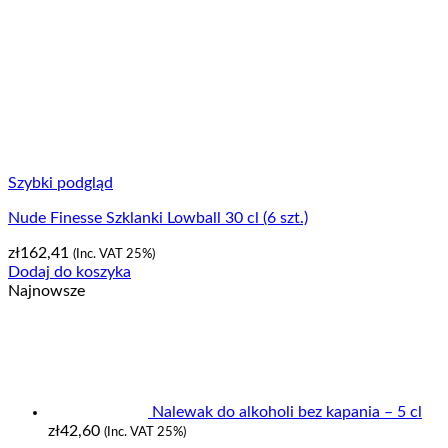
Szybki podgląd
Nude Finesse Szklanki Lowball 30 cl (6 szt.)
zł
162,41
(Inc. VAT 25%)
Dodaj do koszyka
Najnowsze
Nalewak do alkoholi bez kapania – 5 cl
zł
42,60
(Inc. VAT 25%)