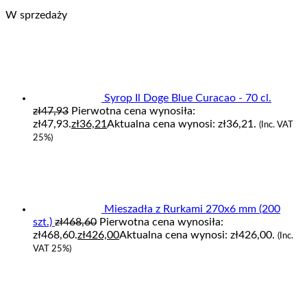
W sprzedaży
Syrop Il Doge Blue Curacao - 70 cl.
zł
47,93
Pierwotna cena wynosiła:
zł47,93.
zł
36,21
Aktualna cena wynosi: zł36,21.
(Inc. VAT
25%)
Mieszadła z Rurkami 270x6 mm (200
szt.)
zł
468,60
Pierwotna cena wynosiła:
zł468,60.
zł
426,00
Aktualna cena wynosi: zł426,00.
(Inc.
VAT 25%)