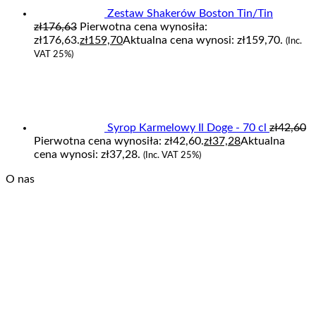
Zestaw Shakerów Boston Tin/Tin
zł
176,63
Pierwotna cena wynosiła:
zł176,63.
zł
159,70
Aktualna cena wynosi: zł159,70.
(Inc.
VAT 25%)
Syrop Karmelowy Il Doge - 70 cl
zł
42,60
Pierwotna cena wynosiła: zł42,60.
zł
37,28
Aktualna
cena wynosi: zł37,28.
(Inc. VAT 25%)
O nas