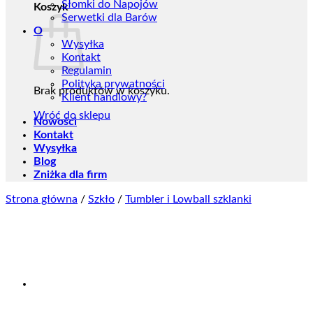
Słomki do Napojów
Koszyk
Serwetki dla Barów
O
Wysyłka
Kontakt
Regulamin
Polityka prywatności
Brak produktów w koszyku.
Klient handlowy?
Wróć do sklepu
Nowości
Kontakt
Wysyłka
Blog
Zniżka dla firm
Strona główna
/
Szkło
/
Tumbler i Lowball szklanki