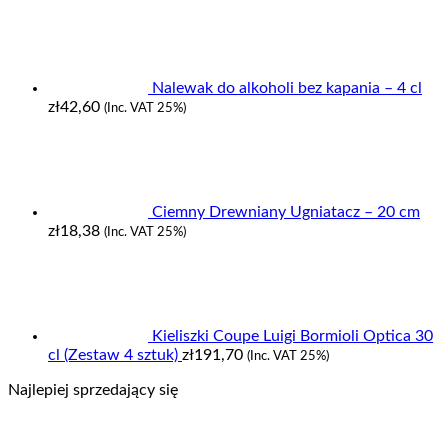
Nalewak do alkoholi bez kapania – 4 cl
zł
42,60
(Inc. VAT 25%)
Ciemny Drewniany Ugniatacz – 20 cm
zł
18,38
(Inc. VAT 25%)
Kieliszki Coupe Luigi Bormioli Optica 30
cl (Zestaw 4 sztuk)
zł
191,70
(Inc. VAT 25%)
Najlepiej sprzedający się