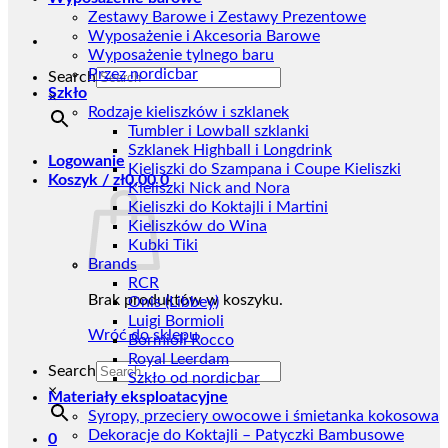
Zestawy Barowe i Zestawy Prezentowe
Wyposażenie i Akcesoria Barowe
Wyposażenie tylnego baru
Przez nordicbar
Search
Szkło
×
Rodzaje kieliszków i szklanek
Tumbler i Lowball szklanki
Szklanek Highball i Longdrink
Logowanie
Kieliszki do Szampana i Coupe Kieliszki
Koszyk /
zł
0,00
0
Kieliszki Nick and Nora
Kieliszki do Koktajli i Martini
Kieliszków do Wina
Kubki Tiki
Brands
RCR
Brak produktów w koszyku.
Onis (Libbey)
Luigi Bormioli
Wróć do sklepu
Bormioli Rocco
Royal Leerdam
Search
Szkło od nordicbar
×
Materiały eksploatacyjne
Syropy, przeciery owocowe i śmietanka kokosowa
Dekoracje do Koktajli – Patyczki Bambusowe
0