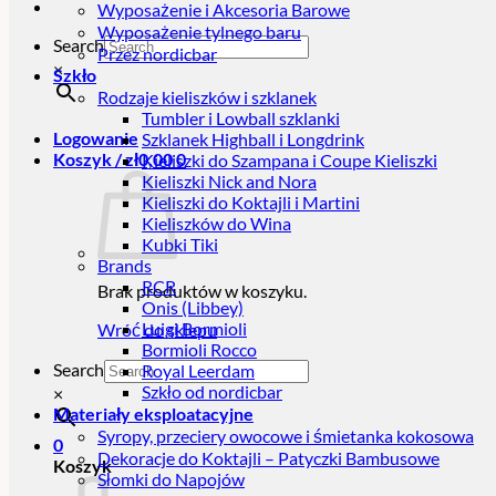
Wyposażenie i Akcesoria Barowe
Wyposażenie tylnego baru
Search
Przez nordicbar
×
Szkło
Rodzaje kieliszków i szklanek
Tumbler i Lowball szklanki
Logowanie
Szklanek Highball i Longdrink
Koszyk /
zł
0,00
0
Kieliszki do Szampana i Coupe Kieliszki
Kieliszki Nick and Nora
Kieliszki do Koktajli i Martini
Kieliszków do Wina
Kubki Tiki
Brands
RCR
Brak produktów w koszyku.
Onis (Libbey)
Luigi Bormioli
Wróć do sklepu
Bormioli Rocco
Search
Royal Leerdam
Szkło od nordicbar
×
Materiały eksploatacyjne
Syropy, przeciery owocowe i śmietanka kokosowa
0
Dekoracje do Koktajli – Patyczki Bambusowe
Koszyk
Słomki do Napojów