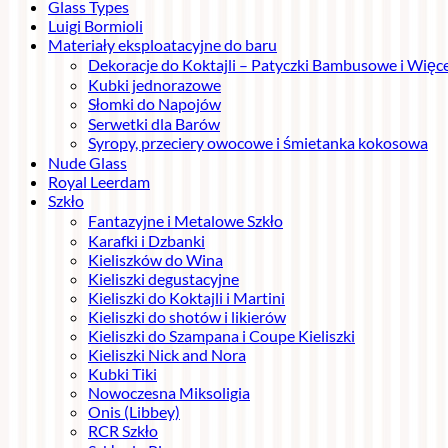
Glass Types
Luigi Bormioli
Materiały eksploatacyjne do baru
Dekoracje do Koktajli – Patyczki Bambusowe i Więce
Kubki jednorazowe
Słomki do Napojów
Serwetki dla Barów
Syropy, przeciery owocowe i śmietanka kokosowa
Nude Glass
Royal Leerdam
Szkło
Fantazyjne i Metalowe Szkło
Karafki i Dzbanki
Kieliszków do Wina
Kieliszki degustacyjne
Kieliszki do Koktajli i Martini
Kieliszki do shotów i likierów
Kieliszki do Szampana i Coupe Kieliszki
Kieliszki Nick and Nora
Kubki Tiki
Nowoczesna Miksoligia
Onis (Libbey)
RCR Szkło