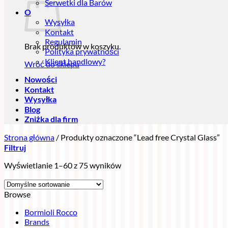
Serwetki dla Barów
O
Wysyłka
Kontakt
Regulamin
Brak produktów w koszyku.
Polityka prywatności
Klient handlowy?
Wróć do sklepu
Nowości
Kontakt
Wysyłka
Blog
Zniżka dla firm
Strona główna
/
Produkty oznaczone “Lead free Crystal Glass”
Filtruj
Wyświetlanie 1–60 z 75 wyników
Browse
Bormioli Rocco
Brands