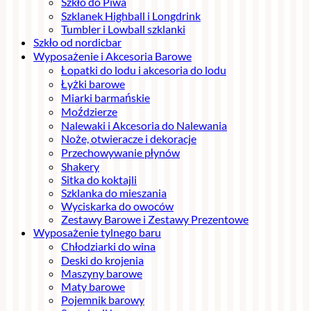
Szkło do Piwa
Szklanek Highball i Longdrink
Tumbler i Lowball szklanki
Szkło od nordicbar
Wyposażenie i Akcesoria Barowe
Łopatki do lodu i akcesoria do lodu
Łyżki barowe
Miarki barmańskie
Moździerze
Nalewaki i Akcesoria do Nalewania
Noże, otwieracze i dekoracje
Przechowywanie płynów
Shakery
Sitka do koktajli
Szklanka do mieszania
Wyciskarka do owoców
Zestawy Barowe i Zestawy Prezentowe
Wyposażenie tylnego baru
Chłodziarki do wina
Deski do krojenia
Maszyny barowe
Maty barowe
Pojemnik barowy