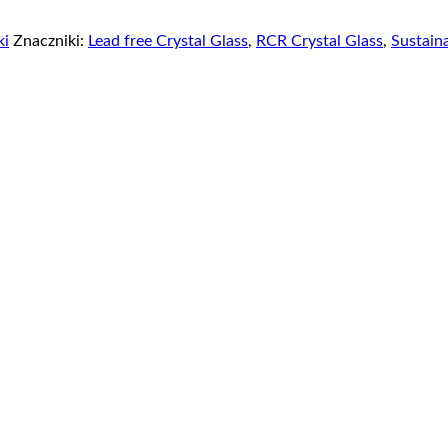
ki
Znaczniki:
Lead free Crystal Glass
,
RCR Crystal Glass
,
Sustain