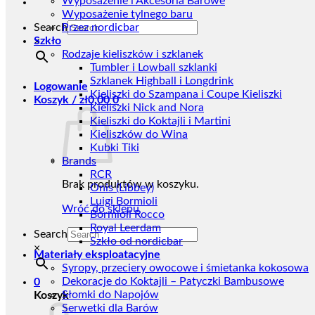
Wyposażenie i Akcesoria Barowe
Wyposażenie tylnego baru
Search
Przez nordicbar
Szkło
×
Rodzaje kieliszków i szklanek
Tumbler i Lowball szklanki
Szklanek Highball i Longdrink
Logowanie
Kieliszki do Szampana i Coupe Kieliszki
Koszyk /
zł
0,00
0
Kieliszki Nick and Nora
Kieliszki do Koktajli i Martini
Kieliszków do Wina
Kubki Tiki
Brands
RCR
Brak produktów w koszyku.
Onis (Libbey)
Luigi Bormioli
Wróć do sklepu
Bormioli Rocco
Royal Leerdam
Search
Szkło od nordicbar
×
Materiały eksploatacyjne
Syropy, przeciery owocowe i śmietanka kokosowa
Dekoracje do Koktajli – Patyczki Bambusowe
0
Słomki do Napojów
Koszyk
Serwetki dla Barów