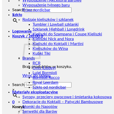
Wyposażenie i Akcesoria Barowe
Wyposażenie tylnego baru
Search
Przez nordicbar
Szkło
×
Rodzaje kieliszków i szklanek
Tumbler i Lowball szklanki
Szklanek Highball i Longdrink
Logowanie
Kieliszki do Szampana i Coupe Kieliszki
Koszyk /
zł
0,00
0
Kieliszki Nick and Nora
Kieliszki do Koktajli i Martini
Kieliszków do Wina
Kubki Tiki
Brands
RCR
Brak produktów w koszyku.
Onis (Libbey)
Luigi Bormioli
Wróć do sklepu
Bormioli Rocco
Royal Leerdam
Search
Szkło od nordicbar
×
Materiały eksploatacyjne
Syropy, przeciery owocowe i śmietanka kokosowa
Dekoracje do Koktajli – Patyczki Bambusowe
0
Słomki do Napojów
Koszyk
Serwetki dla Barów