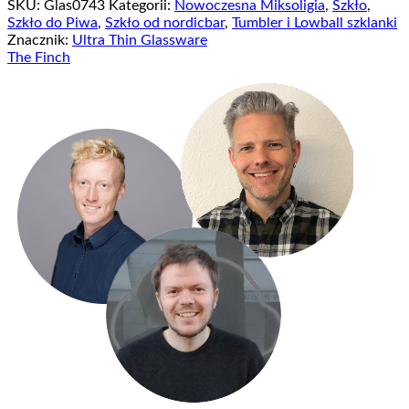
SKU:
Glas0743
Kategorii:
Nowoczesna Miksoligia
,
Szkło
,
Szkło do Piwa
,
Szkło od nordicbar
,
Tumbler i Lowball szklanki
Znacznik:
Ultra Thin Glassware
The Finch