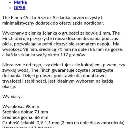
Marka
GPSR
The Finch 45 cl x 6 sztuk Szklanka, przezroczysty i
minimalistyczny dodatek do oferty szkła nordicbar.
Wykonany z cienką ścianką o grubości zaledwie 1 mm, The
Finch oferuje przejrzyste i niezakłócone doznania podczas
picia, pozwalając w pełni cieszyć się aromatem napoju. Ma
wysokość 98 mm, średnicę 71 mm na dole i 86 mm na górze,
a każda szklanka waży około 117 gramów.
Niezależnie od tego, czy delektujesz się koktajlem, piwem, czy
zwykłą wodą, The Finch gwarantuje czyste i przejrzyste
doznania. Dzięki grubszej podstawie dla dodatkowej
trwałości i stabilności, jest idealnym wyborem na każdą
okazję.
Wymiary:
Wysokość: 98 mm
Średnica dolna: 71 mm
Średnica górna: 86 mm
Grubość ścianki: 0,9-1,1 mm (2 mm na dole dla wzmocnienia)