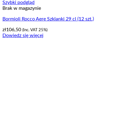
Szybki podgląd
Brak w magazynie
Bormioli Rocco Aere Szklanki 29 cl (12 szt.)
zł
106,50
(Inc. VAT 25%)
Dowiedz się więcej