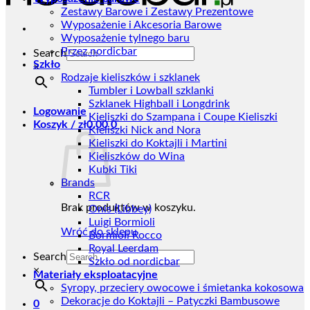
Zestawy Barowe i Zestawy Prezentowe
Wyposażenie i Akcesoria Barowe
Wyposażenie tylnego baru
Przez nordicbar
Search
Szkło
×
Rodzaje kieliszków i szklanek
Tumbler i Lowball szklanki
Szklanek Highball i Longdrink
Logowanie
Kieliszki do Szampana i Coupe Kieliszki
Koszyk /
zł
0,00
0
Kieliszki Nick and Nora
Kieliszki do Koktajli i Martini
Kieliszków do Wina
Kubki Tiki
Brands
RCR
Brak produktów w koszyku.
Onis (Libbey)
Luigi Bormioli
Wróć do sklepu
Bormioli Rocco
Royal Leerdam
Search
Szkło od nordicbar
×
Materiały eksploatacyjne
Syropy, przeciery owocowe i śmietanka kokosowa
Dekoracje do Koktajli – Patyczki Bambusowe
0