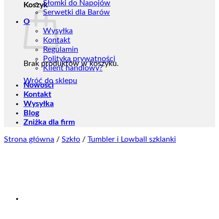
Słomki do Napojów
Koszyk
Serwetki dla Barów
O
Wysyłka
Kontakt
Regulamin
Polityka prywatności
Brak produktów w koszyku.
Klient handlowy?
Wróć do sklepu
Nowości
Kontakt
Wysyłka
Blog
Zniżka dla firm
Strona główna
/
Szkło
/
Tumbler i Lowball szklanki