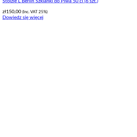
Stölzle L Berlin Szklanki do Piwa 50 cl (6 szt.)
zł
150,00
(Inc. VAT 25%)
Dowiedz się więcej