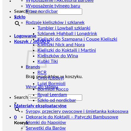
Wyposażenie i Akcesoria Barowe
Wyposażenie tylnego baru
Search
Przez nordicbar
Szkło
×
Rodzaje kieliszków i szklanek
Tumbler i Lowball szklanki
Szklanek Highball i Longdrink
Logowanie
Kieliszki do Szampana i Coupe Kieliszki
Koszyk /
zł
0,00
0
Kieliszki Nick and Nora
Kieliszki do Koktajli i Martini
Kieliszków do Wina
Kubki Tiki
Brands
RCR
Brak produktów w koszyku.
Onis (Libbey)
Luigi Bormioli
Wróć do sklepu
Bormioli Rocco
Royal Leerdam
Search
Szkło od nordicbar
×
Materiały eksploatacyjne
Syropy, przeciery owocowe i śmietanka kokosowa
Dekoracje do Koktajli – Patyczki Bambusowe
0
Słomki do Napojów
Koszyk
Serwetki dla Barów