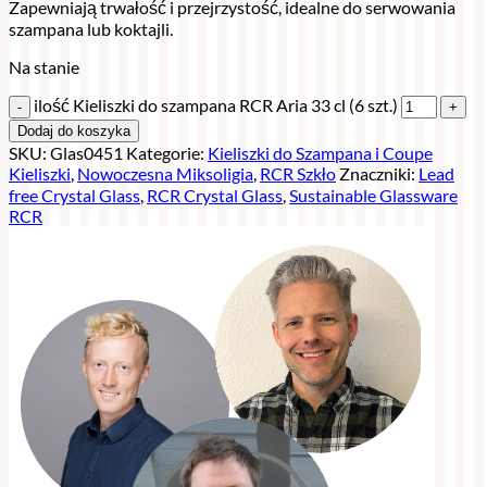
Zapewniają trwałość i przejrzystość, idealne do serwowania
szampana lub koktajli.
Na stanie
ilość Kieliszki do szampana RCR Aria 33 cl (6 szt.)
Dodaj do koszyka
SKU:
Glas0451
Kategorie:
Kieliszki do Szampana i Coupe
Kieliszki
,
Nowoczesna Miksoligia
,
RCR Szkło
Znaczniki:
Lead
free Crystal Glass
,
RCR Crystal Glass
,
Sustainable Glassware
RCR