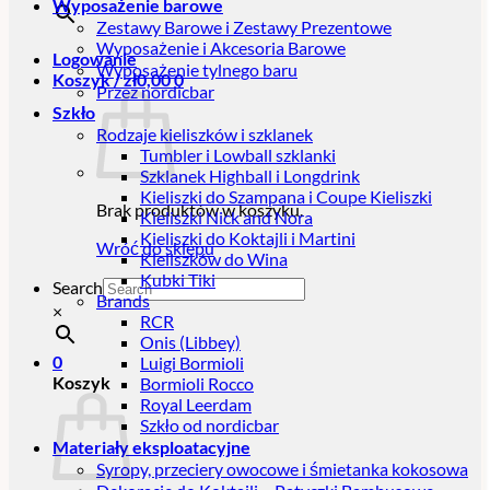
Wyposażenie barowe
Zestawy Barowe i Zestawy Prezentowe
Wyposażenie i Akcesoria Barowe
Logowanie
Wyposażenie tylnego baru
Koszyk /
zł
0,00
0
Przez nordicbar
Szkło
Rodzaje kieliszków i szklanek
Tumbler i Lowball szklanki
Szklanek Highball i Longdrink
Kieliszki do Szampana i Coupe Kieliszki
Brak produktów w koszyku.
Kieliszki Nick and Nora
Kieliszki do Koktajli i Martini
Wróć do sklepu
Kieliszków do Wina
Kubki Tiki
Search
Brands
×
RCR
Onis (Libbey)
0
Luigi Bormioli
Koszyk
Bormioli Rocco
Royal Leerdam
Szkło od nordicbar
Materiały eksploatacyjne
Syropy, przeciery owocowe i śmietanka kokosowa