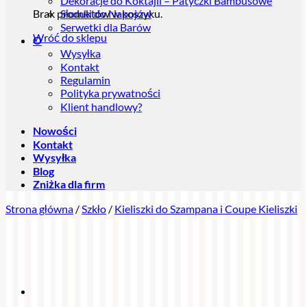
Dekoracje do Koktajli – Patyczki Bambusowe
Brak produktów w koszyku.
Słomki do Napojów
Serwetki dla Barów
Wróć do sklepu
O
Wysyłka
Kontakt
Regulamin
Polityka prywatności
Klient handlowy?
Nowości
Kontakt
Wysyłka
Blog
Zniżka dla firm
Strona główna
/
Szkło
/
Kieliszki do Szampana i Coupe Kieliszki