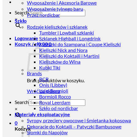
Wyposażenie i Akcesoria Barowe
Wyposażenie tylnego baru
Search
Przez nordicbar
×
Szkło
Rodzaje kieliszków i szklanek
Tumbler i Lowball szklanki
Logowanie
Szklanek Highball i Longdrink
Koszyk /
zł
0,00
0
Kieliszki do Szampana i Coupe Kieliszki
Kieliszki Nick and Nora
Kieliszki do Koktajli i Martini
Kieliszków do Wina
Kubki Tiki
Brands
RCR
Brak produktów w koszyku.
Onis (Libbey)
Luigi Bormioli
Wróć do sklepu
Bormioli Rocco
Search
Royal Leerdam
Szkło od nordicbar
×
Materiały eksploatacyjne
Syropy, przeciery owocowe i śmietanka kokosowa
0
Dekoracje do Koktajli – Patyczki Bambusowe
Koszyk
Słomki do Napojów