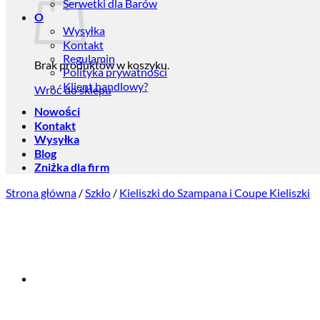
Serwetki dla Barów
O
Wysyłka
Kontakt
Regulamin
Brak produktów w koszyku.
Polityka prywatności
Klient handlowy?
Wróć do sklepu
Nowości
Kontakt
Wysyłka
Blog
Zniżka dla firm
Strona główna
/
Szkło
/
Kieliszki do Szampana i Coupe Kieliszki