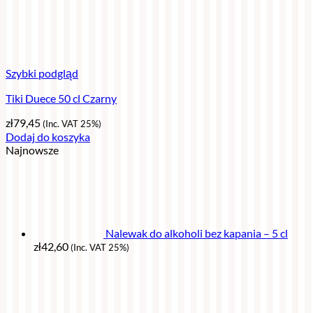
Szybki podgląd
Tiki Duece 50 cl Czarny
zł
79,45
(Inc. VAT 25%)
Dodaj do koszyka
Najnowsze
Nalewak do alkoholi bez kapania – 5 cl
zł
42,60
(Inc. VAT 25%)