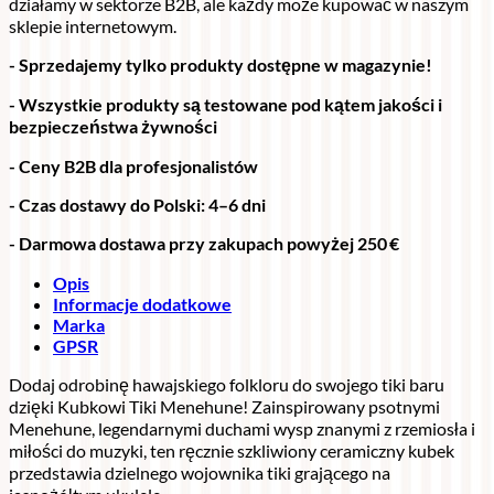
działamy w sektorze B2B, ale każdy może kupować w naszym
sklepie internetowym.
- Sprzedajemy tylko produkty dostępne w magazynie!
- Wszystkie produkty są testowane pod kątem jakości i
bezpieczeństwa żywności
- Ceny B2B dla profesjonalistów
- Czas dostawy do Polski: 4–6 dni
- Darmowa dostawa przy zakupach powyżej 250 €
Opis
Informacje dodatkowe
Marka
GPSR
Dodaj odrobinę hawajskiego folkloru do swojego tiki baru
dzięki Kubkowi Tiki Menehune! Zainspirowany psotnymi
Menehune, legendarnymi duchami wysp znanymi z rzemiosła i
miłości do muzyki, ten ręcznie szkliwiony ceramiczny kubek
przedstawia dzielnego wojownika tiki grającego na