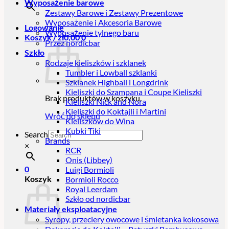
Wyposażenie barowe
Zestawy Barowe i Zestawy Prezentowe
Wyposażenie i Akcesoria Barowe
Logowanie
Wyposażenie tylnego baru
Koszyk /
zł
0,00
0
Przez nordicbar
Szkło
Rodzaje kieliszków i szklanek
Tumbler i Lowball szklanki
Szklanek Highball i Longdrink
Kieliszki do Szampana i Coupe Kieliszki
Brak produktów w koszyku.
Kieliszki Nick and Nora
Kieliszki do Koktajli i Martini
Wróć do sklepu
Kieliszków do Wina
Kubki Tiki
Search
Brands
×
RCR
Onis (Libbey)
0
Luigi Bormioli
Koszyk
Bormioli Rocco
Royal Leerdam
Szkło od nordicbar
Materiały eksploatacyjne
Syropy, przeciery owocowe i śmietanka kokosowa