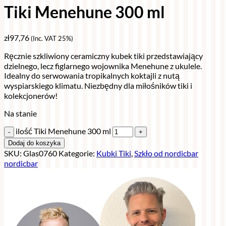
Tiki Menehune 300 ml
zł
97,76
(Inc. VAT 25%)
Ręcznie szkliwiony ceramiczny kubek tiki przedstawiający
dzielnego, lecz figlarnego wojownika Menehune z ukulele.
Idealny do serwowania tropikalnych koktajli z nutą
wyspiarskiego klimatu. Niezbędny dla miłośników tiki i
kolekcjonerów!
Na stanie
ilość Tiki Menehune 300 ml
Dodaj do koszyka
SKU:
Glas0760
Kategorie:
Kubki Tiki
,
Szkło od nordicbar
nordicbar