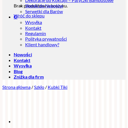
Dekoracje do Koktajli – Patyczki Bambusowe
Brak produktów w koszyku.
Słomki do Napojów
Serwetki dla Barów
Wróć do sklepu
O
Wysyłka
Kontakt
Regulamin
Polityka prywatności
Klient handlowy?
Nowości
Kontakt
Wysyłka
Blog
Zniżka dla firm
Strona główna
/
Szkło
/
Kubki Tiki