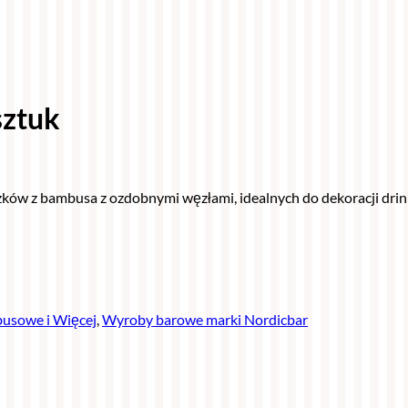
sztuk
 z bambusa z ozdobnymi węzłami, idealnych do dekoracji drinków 
busowe i Więcej
,
Wyroby barowe marki Nordicbar