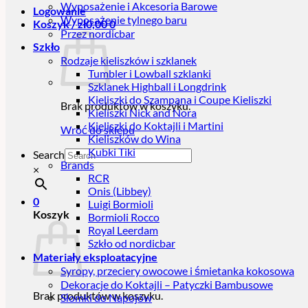
Wyposażenie i Akcesoria Barowe
Logowanie
Wyposażenie tylnego baru
Koszyk /
zł
0,00
0
Przez nordicbar
Szkło
Rodzaje kieliszków i szklanek
Tumbler i Lowball szklanki
Szklanek Highball i Longdrink
Kieliszki do Szampana i Coupe Kieliszki
Brak produktów w koszyku.
Kieliszki Nick and Nora
Kieliszki do Koktajli i Martini
Wróć do sklepu
Kieliszków do Wina
Kubki Tiki
Search
Brands
×
RCR
Onis (Libbey)
0
Luigi Bormioli
Koszyk
Bormioli Rocco
Royal Leerdam
Szkło od nordicbar
Materiały eksploatacyjne
Syropy, przeciery owocowe i śmietanka kokosowa
Dekoracje do Koktajli – Patyczki Bambusowe
Brak produktów w koszyku.
Słomki do Napojów