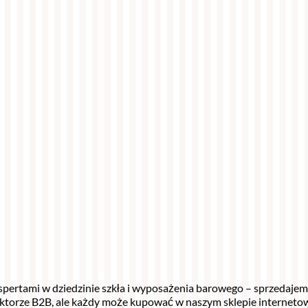
ekspertami w dziedzinie szkła i wyposażenia barowego – sprzedaje
ektorze B2B, ale każdy może kupować w naszym sklepie interneto