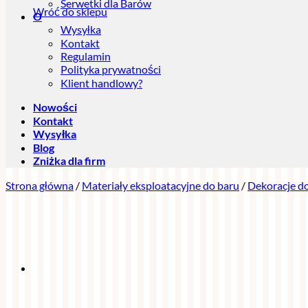
Serwetki dla Barów
Wróć do sklepu
O
Wysyłka
Kontakt
Regulamin
Polityka prywatności
Klient handlowy?
Nowości
Kontakt
Wysyłka
Blog
Zniżka dla firm
Strona główna
/
Materiały eksploatacyjne do baru
/
Dekoracje do