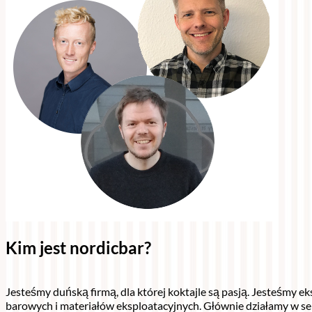
Kim jest nordicbar?
Jesteśmy duńską firmą, dla której koktajle są pasją. Jesteśmy 
barowych i materiałów eksploatacyjnych. Głównie działamy w s