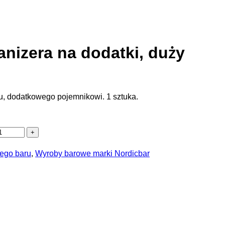
nizera na dodatki, duży
, dodatkowego pojemnikowi. 1 sztuka.
ego baru
,
Wyroby barowe marki Nordicbar