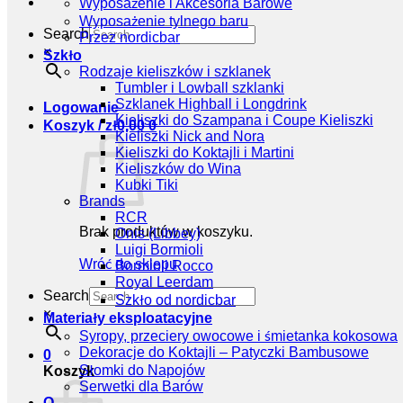
Wyposażenie i Akcesoria Barowe
Wyposażenie tylnego baru
Search
Przez nordicbar
×
Szkło
Rodzaje kieliszków i szklanek
Tumbler i Lowball szklanki
Szklanek Highball i Longdrink
Logowanie
Kieliszki do Szampana i Coupe Kieliszki
Koszyk /
zł
0,00
0
Kieliszki Nick and Nora
Kieliszki do Koktajli i Martini
Kieliszków do Wina
Kubki Tiki
Brands
RCR
Brak produktów w koszyku.
Onis (Libbey)
Luigi Bormioli
Wróć do sklepu
Bormioli Rocco
Royal Leerdam
Search
Szkło od nordicbar
×
Materiały eksploatacyjne
Syropy, przeciery owocowe i śmietanka kokosowa
Dekoracje do Koktajli – Patyczki Bambusowe
0
Słomki do Napojów
Koszyk
Serwetki dla Barów
O