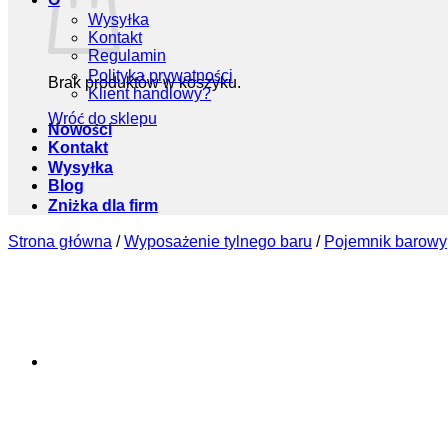
Wysyłka
Kontakt
Regulamin
Polityka prywatności
Brak produktów w koszyku.
Klient handlowy?
Wróć do sklepu
Nowości
Kontakt
Wysyłka
Blog
Zniżka dla firm
Strona główna
/
Wyposażenie tylnego baru
/
Pojemnik barowy