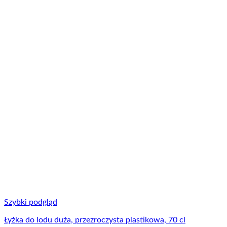
Szybki podgląd
Łyżka do lodu duża, przezroczysta plastikowa, 70 cl