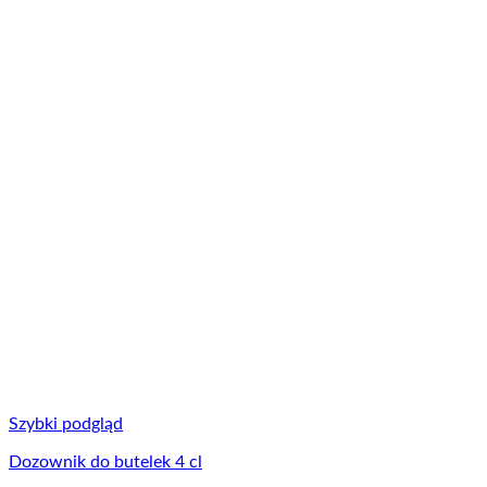
Szybki podgląd
Dozownik do butelek 4 cl