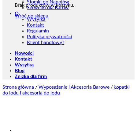
Słomki do Napojów
Brak produktów w koszyku.
Serwetki dla Barów
O
Wróć do sklepu
Wysyłka
Kontakt
Regulamin
Polityka prywatności
Klient handlowy?
Nowości
Kontakt
Wysyłka
Blog
Zniżka dla firm
Strona główna
/
Wyposażenie i Akcesoria Barowe
/
Łopatki
do lodu i akcesoria do lodu