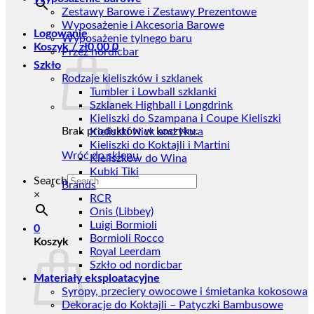
Zestawy Barowe i Zestawy Prezentowe
Wyposażenie i Akcesoria Barowe
Logowanie
Wyposażenie tylnego baru
Koszyk /
zł
0,00
0
Przez nordicbar
Szkło
Rodzaje kieliszków i szklanek
Tumbler i Lowball szklanki
Szklanek Highball i Longdrink
Kieliszki do Szampana i Coupe Kieliszki
Brak produktów w koszyku.
Kieliszki Nick and Nora
Kieliszki do Koktajli i Martini
Wróć do sklepu
Kieliszków do Wina
Kubki Tiki
Search
Brands
×
RCR
Onis (Libbey)
Luigi Bormioli
0
Bormioli Rocco
Koszyk
Royal Leerdam
Szkło od nordicbar
Materiały eksploatacyjne
Syropy, przeciery owocowe i śmietanka kokosowa
Dekoracje do Koktajli – Patyczki Bambusowe