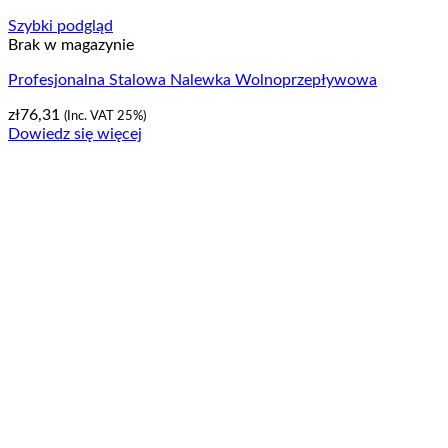
Szybki podgląd
Brak w magazynie
Profesjonalna Stalowa Nalewka Wolnoprzepływowa
zł
76,31
(Inc. VAT 25%)
Dowiedz się więcej