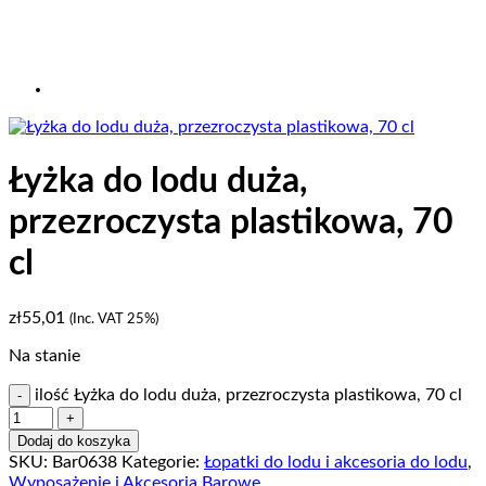
Łyżka do lodu duża,
przezroczysta plastikowa, 70
cl
zł
55,01
(Inc. VAT 25%)
Na stanie
ilość Łyżka do lodu duża, przezroczysta plastikowa, 70 cl
Dodaj do koszyka
SKU:
Bar0638
Kategorie:
Łopatki do lodu i akcesoria do lodu
,
Wyposażenie i Akcesoria Barowe