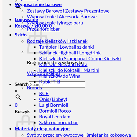
×
Wyposażenie barowe
Zestawy Barowe i Zestawy Prezentowe
Wyposażenie i Akcesoria Barowe
Logowanie
Wyposażenie tylnego baru
Koszyk /
zł
0,00
0
Przez nordicbar
Szkło
Rodzaje kieliszków i szklanek
Tumbler i Lowball szklanki
Szklanek Highball i Longdrink
Kieliszki do Szampana i Coupe Kieliszki
Brak produktów w koszyku.
Kieliszki Nick and Nora
Kieliszki do Koktajli i Martini
Wróć do sklepu
Kieliszków do Wina
Kubki Tiki
Search
Brands
×
RCR
Onis (Libbey)
Luigi Bormioli
0
Bormioli Rocco
Koszyk
Royal Leerdam
Szkło od nordicbar
Materiały eksploatacyjne
Syropy, przeciery owocowe i śmietanka kokosowa