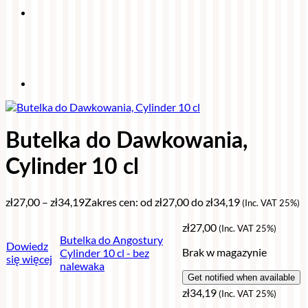
Butelka do Dawkowania,
Cylinder 10 cl
zł
27,00
–
zł
34,19
Zakres cen: od zł27,00 do zł34,19
(Inc. VAT 25%)
zł
27,00
(Inc. VAT 25%)
Butelka do Angostury
Dowiedz
Brak w magazynie
Cylinder 10 cl - bez
się więcej
nalewaka
zł
34,19
(Inc. VAT 25%)