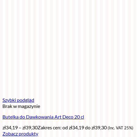
Szybki podgląd
Brak w magazynie
Butelka do Dawkowania Art Deco 20 cl
zł
34,19
–
zł
39,30
Zakres cen: od zł34,19 do zł39,30
(Inc. VAT 25%)
Zobacz produkty