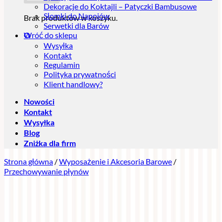
Dekoracje do Koktajli – Patyczki Bambusowe
Słomki do Napojów
Brak produktów w koszyku.
Serwetki dla Barów
Wróć do sklepu
O
Wysyłka
Kontakt
Regulamin
Polityka prywatności
Klient handlowy?
Nowości
Kontakt
Wysyłka
Blog
Zniżka dla firm
Strona główna
/
Wyposażenie i Akcesoria Barowe
/
Przechowywanie płynów