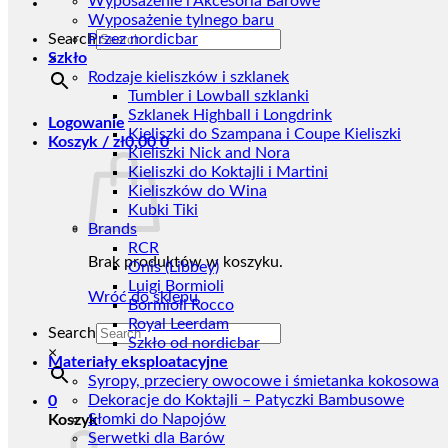
Wyposażenie i Akcesoria Barowe
Wyposażenie tylnego baru
Search
Przez nordicbar
Szkło
×
Rodzaje kieliszków i szklanek
Tumbler i Lowball szklanki
Szklanek Highball i Longdrink
Logowanie
Kieliszki do Szampana i Coupe Kieliszki
Koszyk /
zł
0,00
0
Kieliszki Nick and Nora
Kieliszki do Koktajli i Martini
Kieliszków do Wina
Kubki Tiki
Brands
RCR
Brak produktów w koszyku.
Onis (Libbey)
Luigi Bormioli
Wróć do sklepu
Bormioli Rocco
Royal Leerdam
Search
Szkło od nordicbar
×
Materiały eksploatacyjne
Syropy, przeciery owocowe i śmietanka kokosowa
Dekoracje do Koktajli – Patyczki Bambusowe
0
Słomki do Napojów
Koszyk
Serwetki dla Barów