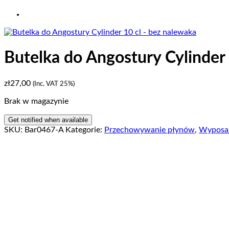
Butelka do Angostury Cylinder
zł
27,00
(Inc. VAT 25%)
Brak w magazynie
SKU:
Bar0467-A
Kategorie:
Przechowywanie płynów
,
Wyposaż