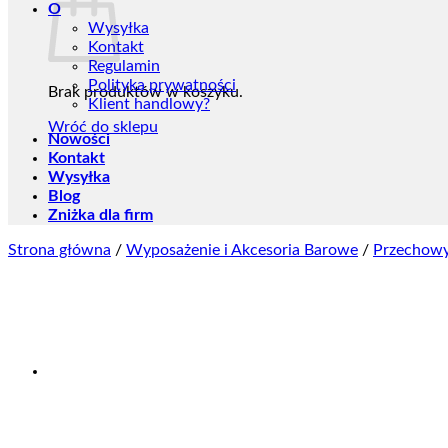
O
Wysyłka
Kontakt
Regulamin
Polityka prywatności
Brak produktów w koszyku.
Klient handlowy?
Wróć do sklepu
Nowości
Kontakt
Wysyłka
Blog
Zniżka dla firm
Strona główna
/
Wyposażenie i Akcesoria Barowe
/
Przechow