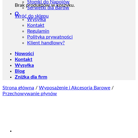
Słomki do Napojów
Brak produktów w koszyku.
Serwetki dla Barów
O
Wróć do sklepu
Wysyłka
Kontakt
Regulamin
Polityka prywatności
Klient handlowy?
Nowości
Kontakt
Wysyłka
Blog
Zniżka dla firm
Strona główna
/
Wyposażenie i Akcesoria Barowe
/
Przechowywanie płynów