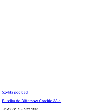
Szybki podgląd
Butelka do Bittersów Crackle 33 cl
zł
142,01
(Inc. VAT 25%)