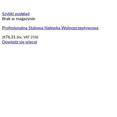
Szybki podgląd
Brak w magazynie
Profesjonalna Stalowa Nalewka Wolnoprzepływowa
zł
76,31
(Inc. VAT 25%)
Dowiedz się więcej