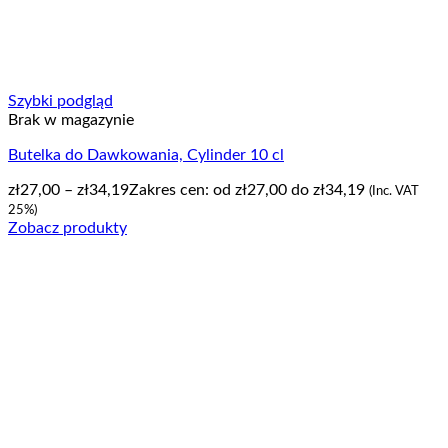
Szybki podgląd
Brak w magazynie
Butelka do Dawkowania, Cylinder 10 cl
zł
27,00
–
zł
34,19
Zakres cen: od zł27,00 do zł34,19
(Inc. VAT
25%)
Zobacz produkty