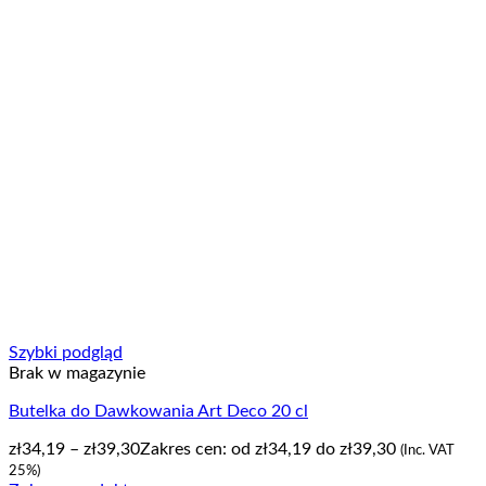
Szybki podgląd
Brak w magazynie
Butelka do Dawkowania Art Deco 20 cl
zł
34,19
–
zł
39,30
Zakres cen: od zł34,19 do zł39,30
(Inc. VAT
25%)