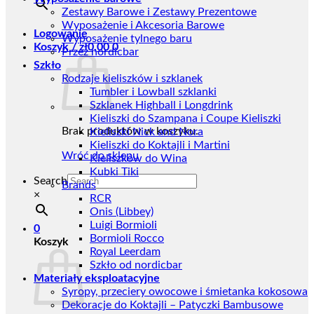
Zestawy Barowe i Zestawy Prezentowe
Wyposażenie i Akcesoria Barowe
Logowanie
Wyposażenie tylnego baru
Koszyk /
zł
0,00
0
Przez nordicbar
Szkło
Rodzaje kieliszków i szklanek
Tumbler i Lowball szklanki
Szklanek Highball i Longdrink
Kieliszki do Szampana i Coupe Kieliszki
Brak produktów w koszyku.
Kieliszki Nick and Nora
Kieliszki do Koktajli i Martini
Wróć do sklepu
Kieliszków do Wina
Kubki Tiki
Search
Brands
×
RCR
Onis (Libbey)
Luigi Bormioli
0
Bormioli Rocco
Koszyk
Royal Leerdam
Szkło od nordicbar
Materiały eksploatacyjne
Syropy, przeciery owocowe i śmietanka kokosowa
Dekoracje do Koktajli – Patyczki Bambusowe