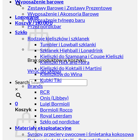
Wyposażenie barowe
Zestawy Barowe i Zestawy Prezentowe
Wyposażenie i Akcesoria Barowe
Logowanie
Wyposażenie tylnego baru
Koszyk /
zł
0,00
0
Przez nordicbar
Szkło
Rodzaje kieliszków i szklanek
Tumbler i Lowball szklanki
Szklanek Highball i Longdrink
Kieliszki do Szampana i Coupe Kieliszki
Brak produktów w koszyku.
Kieliszki Nick and Nora
Kieliszki do Koktajli i Martini
Wróć do sklepu
Kieliszków do Wina
Kubki Tiki
Search
Brands
×
RCR
Onis (Libbey)
0
Luigi Bormioli
Koszyk
Bormioli Rocco
Royal Leerdam
Szkło od nordicbar
Materiały eksploatacyjne
Syropy, przeciery owocowe i śmietanka kokosowa