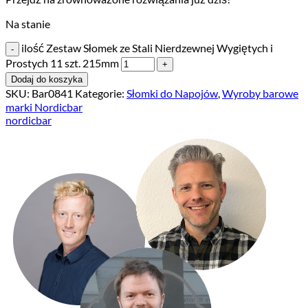
Na stanie
ilość Zestaw Słomek ze Stali Nierdzewnej Wygiętych i
Prostych 11 szt. 215mm
Dodaj do koszyka
SKU:
Bar0841
Kategorie:
Słomki do Napojów
,
Wyroby barowe
marki Nordicbar
nordicbar