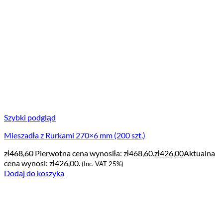
Szybki podgląd
Mieszadła z Rurkami 270×6 mm (200 szt.)
zł
468,60
Pierwotna cena wynosiła: zł468,60.
zł
426,00
Aktualna
cena wynosi: zł426,00.
(Inc. VAT 25%)
Dodaj do koszyka