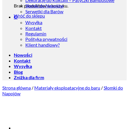
Dekoracje do Koktajli – Patyczki Bambusowe
Brak produktów w koszyku.
Słomki do Napojów
Serwetki dla Barów
Wróć do sklepu
O
Wysyłka
Kontakt
Regulamin
Polityka prywatności
Klient handlowy?
Nowości
Kontakt
Wysyłka
Blog
Zniżka dla firm
Strona główna
/
Materiały eksploatacyjne do baru
/
Słomki do
Napojów