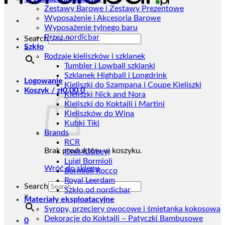
Zestawy Barowe i Zestawy Prezentowe
Wyposażenie i Akcesoria Barowe
Wyposażenie tylnego baru
Przez nordicbar
Search
Szkło
×
Rodzaje kieliszków i szklanek
Tumbler i Lowball szklanki
Szklanek Highball i Longdrink
Logowanie
Kieliszki do Szampana i Coupe Kieliszki
Koszyk /
zł
0,00
0
Kieliszki Nick and Nora
Kieliszki do Koktajli i Martini
Kieliszków do Wina
Kubki Tiki
Brands
RCR
Brak produktów w koszyku.
Onis (Libbey)
Luigi Bormioli
Wróć do sklepu
Bormioli Rocco
Royal Leerdam
Search
Szkło od nordicbar
×
Materiały eksploatacyjne
Syropy, przeciery owocowe i śmietanka kokosowa
Dekoracje do Koktajli – Patyczki Bambusowe
0