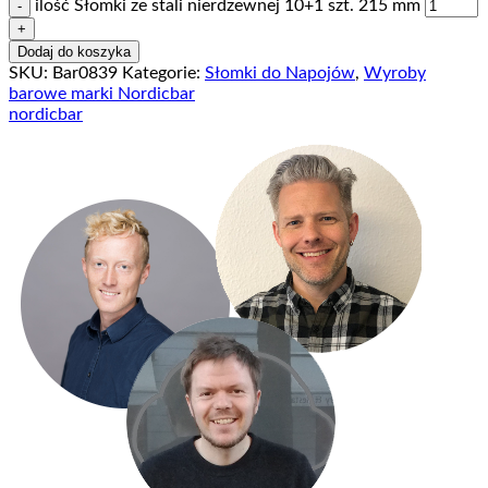
ilość Słomki ze stali nierdzewnej 10+1 szt. 215 mm
Dodaj do koszyka
SKU:
Bar0839
Kategorie:
Słomki do Napojów
,
Wyroby
barowe marki Nordicbar
nordicbar