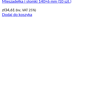
Mieszadełka i słomki 140×6 mm (10 szt.)
zł
34,61
(Inc. VAT 25%)
Dodaj do koszyka