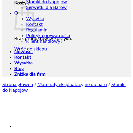
Słomki do Napojów
Koszyk
Serwetki dla Barów
O
Wysyłka
Kontakt
Regulamin
Polityka prywatności
Brak produktów w koszyku.
Klient handlowy?
Wróć do sklepu
Nowości
Kontakt
Wysyłka
Blog
Zniżka dla firm
Strona główna
/
Materiały eksploatacyjne do baru
/
Słomki
do Napojów