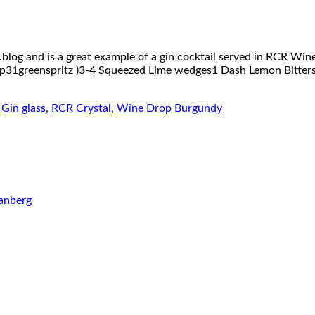
blog and is a great example of a gin cocktail served in RCR Wine 
(@p31greenspritz )3-4 Squeezed Lime wedges1 Dash Lemon Bitters
,
Gin glass
,
RCR Crystal
,
Wine Drop Burgundy
anberg