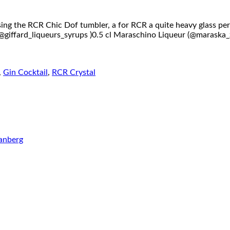
ng the RCR Chic Dof tumbler, a for RCR a quite heavy glass perfec
iffard_liqueurs_syrups )0.5 cl Maraschino Liqueur (@maraska_z
,
Gin Cocktail
,
RCR Crystal
anberg