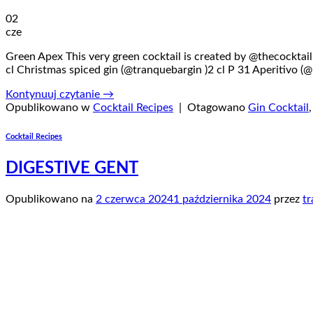
02
cze
Green Apex This very green cocktail is created by @thecocktail.
cl Christmas spiced gin (@tranquebargin )2 cl P 31 Aperitivo 
Kontynuuj czytanie
→
Opublikowano w
Cocktail Recipes
|
Otagowano
Gin Cocktail
Cocktail Recipes
DIGESTIVE GENT
Opublikowano na
2 czerwca 2024
1 października 2024
przez
tr