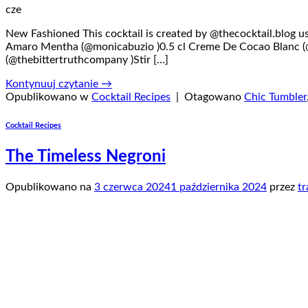
cze
New Fashioned This cocktail is created by @thecocktail.blog usi
Amaro Mentha (@monicabuzio )0.5 cl Creme De Cocao Blanc (@g
(@thebittertruthcompany )Stir […]
Kontynuuj czytanie
→
Opublikowano w
Cocktail Recipes
|
Otagowano
Chic Tumbler
Cocktail Recipes
The Timeless Negroni
Opublikowano na
3 czerwca 2024
1 października 2024
przez
tr