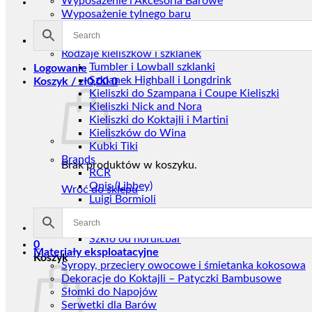
Wyposażenie i Akcesoria Barowe
Wyposażenie tylnego baru
Przez nordicbar
Szkło
Rodzaje kieliszków i szklanek
Tumbler i Lowball szklanki
Logowanie
Szklanek Highball i Longdrink
Koszyk /
zł
0,00
0
Kieliszki do Szampana i Coupe Kieliszki
Kieliszki Nick and Nora
Kieliszki do Koktajli i Martini
Kieliszków do Wina
Kubki Tiki
Brands
Brak produktów w koszyku.
RCR
Onis (Libbey)
Wróć do sklepu
Luigi Bormioli
Bormioli Rocco
Royal Leerdam
Szkło od nordicbar
0
Materiały eksploatacyjne
Koszyk
Syropy, przeciery owocowe i śmietanka kokosowa
Dekoracje do Koktajli – Patyczki Bambusowe
Słomki do Napojów
Serwetki dla Barów