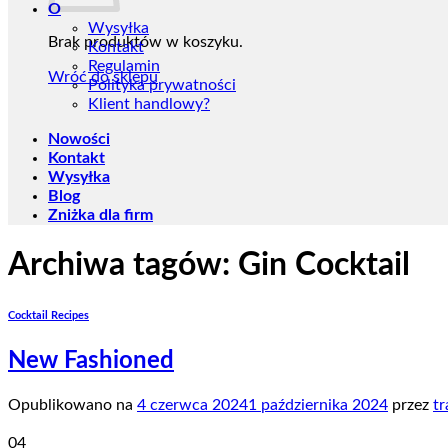
O
Wysyłka
Brak produktów w koszyku.
Kontakt
Regulamin
Wróć do sklepu
Polityka prywatności
Klient handlowy?
Nowości
Kontakt
Wysyłka
Blog
Zniżka dla firm
Archiwa tagów:
Gin Cocktail
Cocktail Recipes
New Fashioned
Opublikowano na
4 czerwca 2024
1 października 2024
przez
tr
04