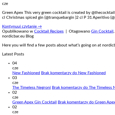
cze
Green Apex This very green cocktail is created by @thecocktail.
cl Christmas spiced gin (@tranquebargin )2 cl P 31 Aperitivo 
Kontynuuj czytanie
→
Opublikowano w
Cocktail Recipes
|
Otagowano
Gin Cocktail
nordicbar.eu Blog
Here you will find a few posts about what’s going on at nordic
Latest Posts
04
cze
New Fashioned
Brak komentarzy
do New Fashioned
03
cze
The Timeless Negroni
Brak komentarzy
do The Timeless 
02
cze
Green Apex Gin Cocktail
Brak komentarzy
do Green Apex
02
cze