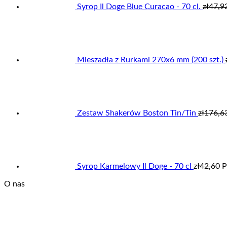
Syrop Il Doge Blue Curacao - 70 cl.
zł
47,9
Mieszadła z Rurkami 270x6 mm (200 szt.)
Zestaw Shakerów Boston Tin/Tin
zł
176,6
Syrop Karmelowy Il Doge - 70 cl
zł
42,60
P
O nas