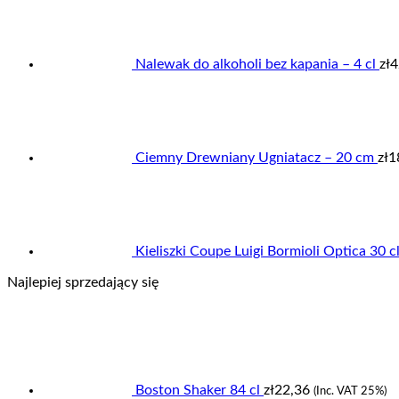
Nalewak do alkoholi bez kapania – 4 cl
zł
4
Ciemny Drewniany Ugniatacz – 20 cm
zł
1
Kieliszki Coupe Luigi Bormioli Optica 30 c
Najlepiej sprzedający się
Boston Shaker 84 cl
zł
22,36
(Inc. VAT 25%)