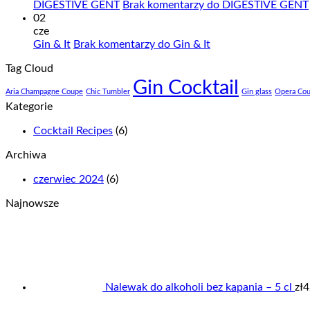
DIGESTIVE GENT
Brak komentarzy
do DIGESTIVE GENT
02
cze
Gin & It
Brak komentarzy
do Gin & It
Tag Cloud
Gin Cocktail
Aria Champagne Coupe
Chic Tumbler
Gin glass
Opera Co
Kategorie
Cocktail Recipes
(6)
Archiwa
czerwiec 2024
(6)
Najnowsze
Nalewak do alkoholi bez kapania – 5 cl
zł
4