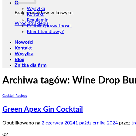
O
Wysyłka
Brak produktów w koszyku.
Kontakt
Regulamin
Wróć do sklepu
Polityka prywatności
Klient handlowy?
Nowości
Kontakt
Wysyłka
Blog
Zniżka dla firm
Archiwa tagów:
Wine Drop Bu
Cocktail Recipes
Green Apex Gin Cocktail
Opublikowano na
2 czerwca 2024
1 października 2024
przez
tr
02