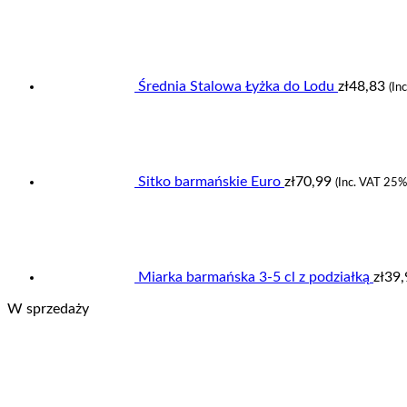
Średnia Stalowa Łyżka do Lodu
zł
48,83
(In
Sitko barmańskie Euro
zł
70,99
(Inc. VAT 25%
Miarka barmańska 3-5 cl z podziałką
zł
39,
W sprzedaży