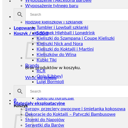
Wyposażenie i Akcesoria Barowe
Wyposażenie tylnego baru
Przez nordicbar
Szkło
Rodzaje kieliszków i szklanek
Tumbler i Lowball szklanki
Logowanie
Szklanek Highball i Longdrink
Koszyk /
zł
0,00
0
Kieliszki do Szampana i Coupe Kieliszki
Kieliszki Nick and Nora
Kieliszki do Koktajli i Martini
Kieliszków do Wina
Kubki Tiki
Brands
Brak produktów w koszyku.
RCR
Onis (Libbey)
Wróć do sklepu
Luigi Bormioli
Bormioli Rocco
Royal Leerdam
Szkło od nordicbar
0
Materiały eksploatacyjne
Koszyk
Syropy, przeciery owocowe i śmietanka kokosowa
Dekoracje do Koktajli – Patyczki Bambusowe
Słomki do Napojów
Serwetki dla Barów