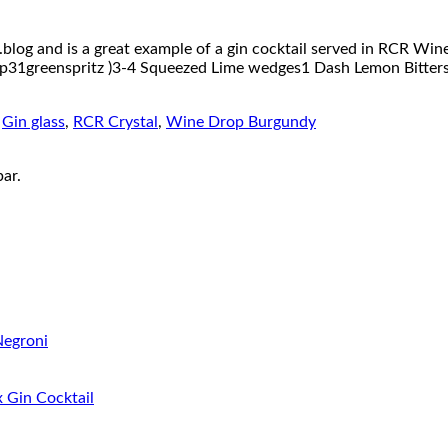
blog and is a great example of a gin cocktail served in RCR Wine 
(@p31greenspritz )3-4 Squeezed Lime wedges1 Dash Lemon Bitters
,
Gin glass
,
RCR Crystal
,
Wine Drop Burgundy
bar.
Negroni
 Gin Cocktail