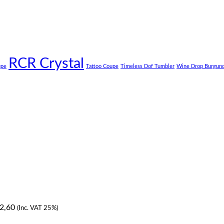
RCR Crystal
upe
Tattoo Coupe
Timeless Dof Tumbler
Wine Drop Burgun
2,60
(Inc. VAT 25%)